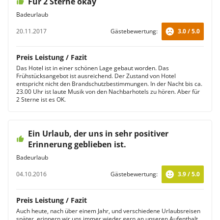
Für 2 Sterne okay
Badeurlaub
20.11.2017
Gästebewertung:
3.0 / 5.0
Preis Leistung / Fazit
Das Hotel ist in einer schönen Lage gebaut worden. Das
Frühstücksangebot ist ausreichend. Der Zustand von Hotel
entspricht nicht den Brandschutzbestimmungen. In der Nacht bis ca.
23.00 Uhr ist laute Musik von den Nachbarhotels zu hören. Aber für
2 Sterne ist es OK.
Ein Urlaub, der uns in sehr positiver
Erinnerung geblieben ist.
Badeurlaub
04.10.2016
Gästebewertung:
3.9 / 5.0
Preis Leistung / Fazit
Auch heute, nach über einem Jahr, und verschiedene Urlaubsreisen
später, erinnern wir uns immer wieder gern an unseren Aufenthalt