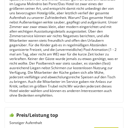
im Laguna Molindrio bei Porec!Das Hotel ist zwar eines der
größeren seiner Art, und entspricht damit nicht unbedingt der von
uns bevorzugten Hotelgröße, aber letztlich verlief der gesamte
Aufenthalt zu unserer Zufriedenheit. Warum? Das gesamte Hotel
nebst Außenanlagen wirkte sauber, gepflegt und aufgeräumt. Unser
Zimmer war zwar etwas klein, aber modern eingerichtet und mit
allen wichtigen Ausstattungsdetails ausgestattet. Über den
Zimmerservice können wir nichts Negatives berichten, und alle
Mitarbeiter waren stets freundlich und offen den Urlaubern
gegenüber. Für die Kinder gab es in regelmäßigen Abständen
organisierte Freizeit, und die (unvermeidliche) Pool-Animation (1 - 2
mal am Tag, aber nicht am WE) war für die kurze Zeit locker zu
verkraften. Keiner der Gäste wurde jemals zu etwas genötigt, was er
nicht wollte. Der Poolbereich war stets sauber, es standen (fast)
ausreichend Liegen nebst Schirmen zur kostenlosen Nutzung zur
Verfügung. Die Mitarbeiter der Küche gaben sich alle Mühe,
jederzeit vielfältige und abwechslungsreiche Speisen auf den Tisch
zu bringen. Auch die Mitarbeiter im Service gaben nie Anlass zur
Kritik; selbst im größten Trubel nicht.Wir würden jederzeit dieses
Hotel wieder wählen und können es anderen Interessenten auch
ohne Bedenken empfehlen.
Preis/Leistung top
Sonstiger Aufenthalt