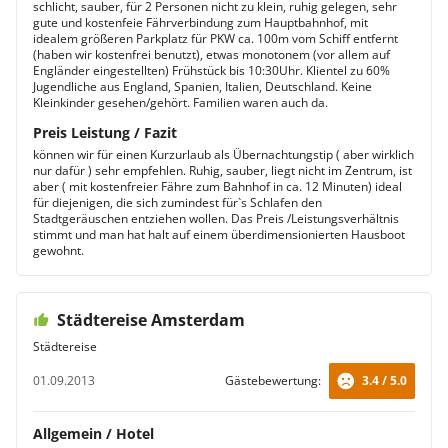
schlicht, sauber, für 2 Personen nicht zu klein, ruhig gelegen, sehr
gute und kostenfeie Fährverbindung zum Hauptbahnhof, mit
idealem größeren Parkplatz für PKW ca. 100m vom Schiff entfernt
(haben wir kostenfrei benutzt), etwas monotonem (vor allem auf
Engländer eingestellten) Frühstück bis 10:30Uhr. Klientel zu 60%
Jugendliche aus England, Spanien, Italien, Deutschland. Keine
Kleinkinder gesehen/gehört. Familien waren auch da.
Preis Leistung / Fazit
können wir für einen Kurzurlaub als Übernachtungstip ( aber wirklich
nur dafür ) sehr empfehlen. Ruhig, sauber, liegt nicht im Zentrum, ist
aber ( mit kostenfreier Fähre zum Bahnhof in ca. 12 Minuten) ideal
für diejenigen, die sich zumindest für`s Schlafen den
Stadtgeräuschen entziehen wollen. Das Preis /Leistungsverhältnis
stimmt und man hat halt auf einem überdimensionierten Hausboot
gewohnt.
Städtereise Amsterdam
Städtereise
01.09.2013
Gästebewertung:
3.4 / 5.0
Allgemein / Hotel