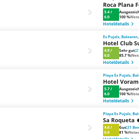
Roca Plana 
5.4
/
Ausgezeic
6.0
100 %
Weit
Hoteldetails
Es Pujols, Balearen
Hotel Club 
4.9
/
Sehr gut
(2
6.0
85.7 %
Wei
Hoteldetails
Playa Es Pujols, Ba
Hotel Voram
5.7
/
Ausgezeic
6.0
100 %
Weit
Hoteldetails
Playa Es Pujols, Ba
Sa Roqueta
4.6
/
Gut
(21 Be
6.0
81 %
Weite