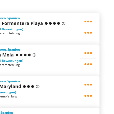
aren, Spanien
l Formentera Playa
9 Bewertungen)
terempfehlung
aren, Spanien
a Mola
1 Bewertungen)
terempfehlung
aren, Spanien
 Maryland
wertungen)
rempfehlung
, Spanien