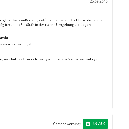
25.09.2015
liegt ja etwas außerhalb, dafür ist man aber direkt am Strand und
öglichkeiten Einkäufe in der nahen Umgebung zu tätigen .
omie
nomie war sehr gut.
 war hell und freundlich eingerichtet, die Sauberkeit sehr gut.
Gästebewertung:
4.9 / 5.0