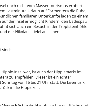
e Insel noch nicht vom Massentourismus erobert
inem Lastminute-Urlaub auf Formentera die Ruhe,
reundlichen familiären Unterkünfte laden zu einem
 auf der Insel ermöglicht Kindern, den Badespaß
lohnt sich auch ein Besuch in der Tropfsteinhöhle
und der Nikolausstiefel aussehen.
 sind:
 Hippie-Insel war, ist auch der Hippiemarkt im
tera zu empfehlen. Dieser ist ein echter
onntag von 16 bis 21 Uhr statt. Die Livemusik
ück in die Hippiezeit.
e Meeresfrüchte die Hauptgerichte der Küche und