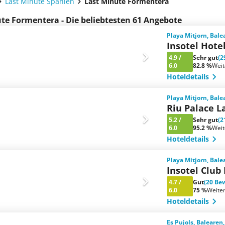
Last Minute Spanien
Last Minute Formentera
te Formentera - Die beliebtesten 61 Angebote
Playa Mitjorn, Bale
Insotel Hote
4.9
/
Sehr gut
(2
6.0
82.8 %
Wei
Hoteldetails
Playa Mitjorn, Bale
Riu Palace L
5.2
/
Sehr gut
(2
6.0
95.2 %
Wei
Hoteldetails
Playa Mitjorn, Bale
Insotel Club
4.7
/
Gut
(20 Be
6.0
75 %
Weite
Hoteldetails
Es Pujols, Balearen