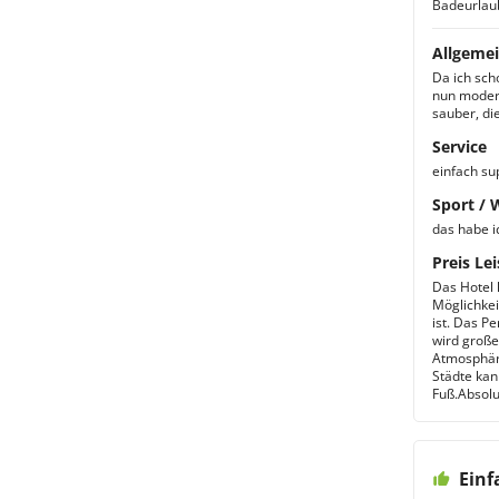
Badeurlau
Allgemei
Da ich sch
nun modern
sauber, di
Service
einfach sup
Sport / 
das habe ic
Preis Lei
Das Hotel 
Möglichkei
ist. Das P
wird große
Atmosphäre
Städte kan
Fuß.Absolu
Einf