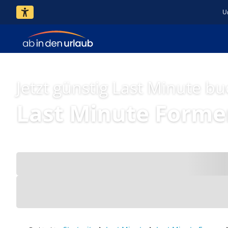
U
Jetzt günstig Last Minute b
Last Minute Forme