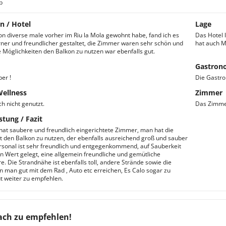
b
n / Hotel
Lage
on diverse male vorher im Riu la Mola gewohnt habe, fand ich es
Das Hotel 
er und freundlicher gestaltet, die Zimmer waren sehr schön und
hat auch M
e Möglichkeiten den Balkon zu nutzen war ebenfalls gut.
Gastron
er !
Die Gastro
Wellness
Zimmer
h nicht genutzt.
Das Zimmer,
stung / Fazit
hat saubere und freundlich eingerichtete Zimmer, man hat die
t den Balkon zu nutzen, der ebenfalls ausreichend groß und sauber
ersonal ist sehr freundlich und entgegenkommend, auf Sauberkeit
n Wert gelegt, eine allgemein freundliche und gemütliche
. Die Strandnähe ist ebenfalls toll, andere Strände sowie die
n man gut mit dem Rad , Auto etc erreichen, Es Calo sogar zu
t weiter zu empfehlen.
ach zu empfehlen!