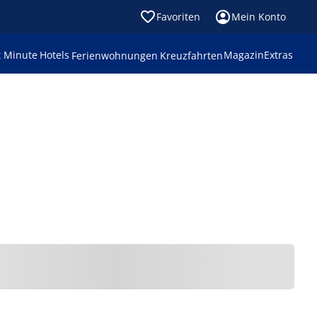
Favoriten
Mein Konto
t Minute
Hotels
Magazin
Extras
Ferienwohnungen
Kreuzfahrten