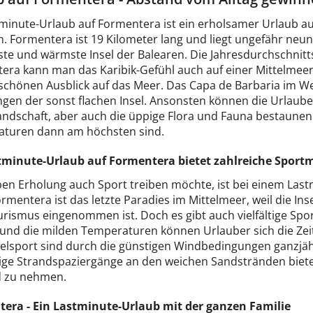
tminute-Urlaub auf Formentera ist ein erholsamer Urlaub au
. Formentera ist 19 Kilometer lang und liegt ungefähr neun K
te und wärmste Insel der Balearen. Die Jahresdurchschnitts
ra kann man das Karibik-Gefühl auch auf einer Mittelmeerin
chönen Ausblick auf das Meer. Das Capa de Barbaria im Wes
gen der sonst flachen Insel. Ansonsten können die Urlauber
ndschaft, aber auch die üppige Flora und Fauna bestaunen. 
turen dann am höchsten sind.
tminute-Urlaub auf Formentera bietet zahlreiche Sport
en Erholung auch Sport treiben möchte, ist bei einem Last
mentera ist das letzte Paradies im Mittelmeer, weil die Inse
rismus eingenommen ist. Doch es gibt auch vielfältige Spor
und die milden Temperaturen können Urlauber sich die Zei
elsport sind durch die günstigen Windbedingungen ganzjä
ige Strandspaziergänge an den weichen Sandstränden bieten
 zu nehmen.
era - Ein Lastminute-Urlaub mit der ganzen Familie