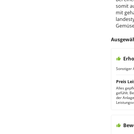
somit au
mit geh
landesty
Gemüse.
Ausgewäh
Erho
Sonstiger 
Preis Lei
Alles gepf
gefühlt. Be
der Anlage
Leistungsve
Bewe