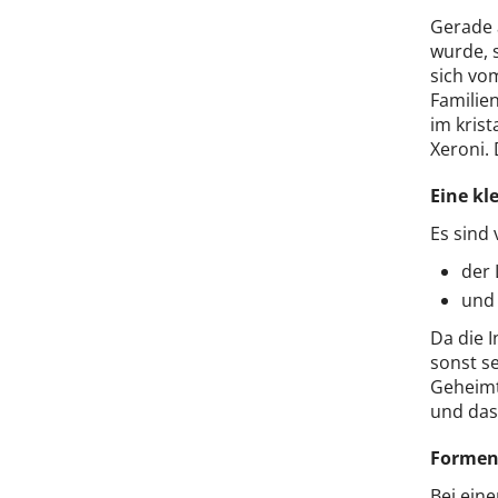
Gerade a
wurde, 
sich vom
Familie
im krist
Xeroni.
Eine kl
Es sind 
der 
und 
Da die I
sonst se
Geheimt
und das
Forment
Bei ein