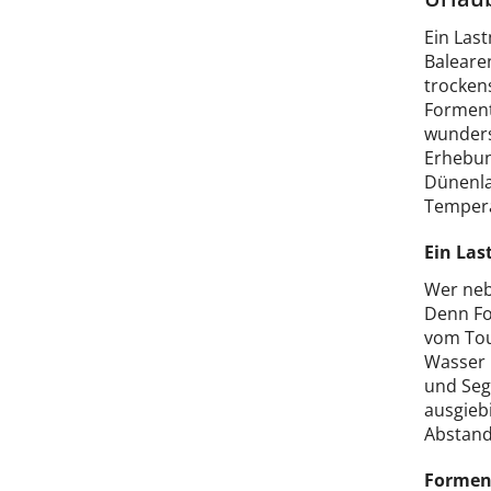
Ein Las
Balearen
trockens
Formente
wunders
Erhebun
Dünenla
Tempera
Ein Las
Wer neb
Denn For
vom Tou
Wasser 
und Seg
ausgieb
Abstand
Forment