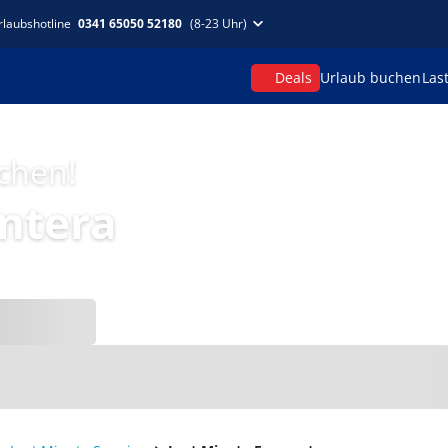
rlaubshotline
0341 65050 52180
(8-23 Uhr)
Deals
Urlaub buchen
Las
uchen!
ntera