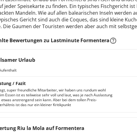
f jeder Speisekarte zu finden. Ein typisches Fischgericht i
ackten Mandeln. Wie auf allen balearischen Inseln werden 
pisches Gericht sind auch die Coques, das sind kleine Kuche
 Die Gaumen der Touristen werden aber auch mit selbstg
lte Bewertungen zu Lastminute Formentera
lsamer Urlaub
Aufenthalt
stung / Fazit
legt, super freundliche Mitarbeiter, wir haben uns rundum wohl
im Essen ist es teilweise sehr voll und laut, was je nach Auslastung
 etwas anstrengend sein kann. Aber bei dem tollen Preis-
rhältnis ist das nur ein kleiner Kritikpunkt
rtung Riu la Mola auf Formentera