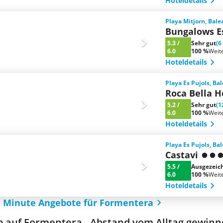
Hoteldetails
Playa Mitjorn, Bale
Bungalows E
5.3
/
Sehr gut
(6
6.0
100 %
Weit
Hoteldetails
Playa Es Pujols, Ba
Roca Bella H
5.2
/
Sehr gut
(1
6.0
100 %
Weit
Hoteldetails
Playa Es Pujols, Ba
Castavi
5.5
/
Ausgezeic
6.0
100 %
Weit
Hoteldetails
t Minute Angebote für Formentera
b auf Formentera - Abstand vom Alltag gewin