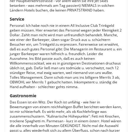
ner Hauptverkehrsstrasse - vor allem wenn sie ihre Jet Skies
betanken - was mehrmals am Tag passiert) NIEMALS in solchen
Ländern Hotels buchen, die keinen PRIVATSTRAND haben.
Service
Personal: Ich habe noch nie in einem All Inclusive Club Trinkgeld
geben müssen. Hier erwartet das Personal wegen jeder Kleinigkeit 2
Dollar. Zahlt man nicht wird man unfreundlich behandelt. Manche,
wie einer der Barkeeper, üben sogar Druck aus u. schüchtern
Besucher ein, um Trinkgeld zu erpressen. Fairerweise sei erwähnt,
daß es auch gutes Personal gibt: Die Managerin im Restaurant u. ein
junger Barkeeper waren hilfreich u. freundlich. Leider die
Ausnahme. Ins Bild passte auch, daß es auch keinen
Willkommenscocktail, wie es in günstigeren Destinationen druchaus
üblich ist, gab. Dafür ließ man uns todmüde u. verschwitzt, nach 12
stündiger Reise, mal ewig warten, weil niemand von uns wußte.
Tolles Management. Dann schob man uns ins billigere Merrils 3 ab,
OBWOHL wir Merrils 1 gebucht hatten. Inkompetent u. ständig die
Hand aufhalten - schlechter gehts nimma.
Gastronomie
Das Essen ist ein Witz. Der Koch ist unfähig - wie hier in
Bewertungen von einem reichhaltigen Buffet berichtet werden kann,
ist mir schleierhaft. Es wirkt mehr, als ob Kochlehrlinge was
zusammenschustern. "Kulinarische Höhepunkte": Fett mit Knochen,
trockene Spaghetti m. Parmesan - kurz in einem österr. Hotel wären
die alle innerhalb von Minuten GEKÜNDIGT. Nicht mal die Auswahl
passt u. alles wiederholt sich zu allem Überfluss, schon nach kurzer