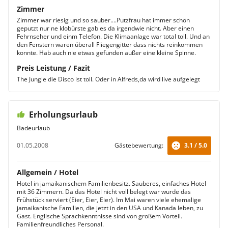
Zimmer
Zimmer war riesig und so sauber....Putzfrau hat immer schön
geputzt nur ne klobürste gab es da irgendwie nicht. Aber einen
Fehrnseher und einm Telefon. Die Klimaanlage war total toll. Und an
den Fenstern waren überall Fliegengitter dass nichts reinkommen
konnte. Hab auch nie etwas gefunden außer eine kleine Spinne.
Preis Leistung / Fazit
The Jungle die Disco ist toll. Oder in Alfreds,da wird live aufgelegt
Erholungsurlaub
Badeurlaub
01.05.2008
Gästebewertung:
3.1 / 5.0
Allgemein / Hotel
Hotel in jamaikanischem Familienbesitz. Sauberes, einfaches Hotel
mit 36 Zimmern. Da das Hotel nicht voll belegt war wurde das
Frühstück serviert (Eier, Eier, Eier). Im Mai waren viele ehemalige
jamaikanische Familien, die jetzt in den USA und Kanada leben, zu
Gast. Englische Sprachkenntnisse sind von großem Vorteil.
Familienfreundliches Personal.