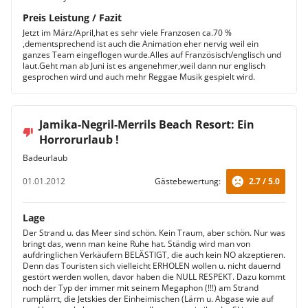
Preis Leistung / Fazit
Jetzt im März/April,hat es sehr viele Franzosen ca.70 %
,dementsprechend ist auch die Animation eher nervig weil ein
ganzes Team eingeflogen wurde.Alles auf Französisch/englisch und
laut.Geht man ab Juni ist es angenehmer,weil dann nur englisch
gesprochen wird und auch mehr Reggae Musik gespielt wird.
Jamika-Negril-Merrils Beach Resort: Ein
Horrorurlaub !
Badeurlaub
01.01.2012
Gästebewertung:
2.7 / 5.0
Lage
Der Strand u. das Meer sind schön. Kein Traum, aber schön. Nur was
bringt das, wenn man keine Ruhe hat. Ständig wird man von
aufdringlichen Verkäufern BELÄSTIGT, die auch kein NO akzeptieren.
Denn das Touristen sich vielleicht ERHOLEN wollen u. nicht dauernd
gestört werden wollen, davor haben die NULL RESPEKT. Dazu kommt
noch der Typ der immer mit seinem Megaphon (!!!) am Strand
rumplärrt, die Jetskies der Einheimischen (Lärm u. Abgase wie auf