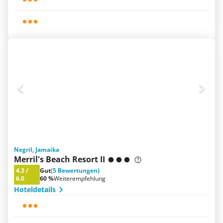
Negril, Jamaika
Merril's Beach Resort II
4.3
/
Gut
(5 Bewertungen)
6.0
60 %
Weiterempfehlung
Hoteldetails