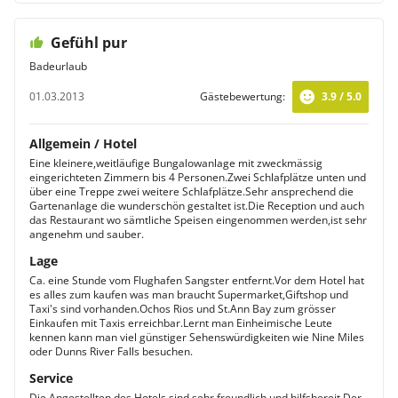
Gefühl pur
Badeurlaub
01.03.2013
Gästebewertung:
3.9 / 5.0
Allgemein / Hotel
Eine kleinere,weitläufige Bungalowanlage mit zweckmässig
eingerichteten Zimmern bis 4 Personen.Zwei Schlafplätze unten und
über eine Treppe zwei weitere Schlafplätze.Sehr ansprechend die
Gartenanlage die wunderschön gestaltet ist.Die Reception und auch
das Restaurant wo sämtliche Speisen eingenommen werden,ist sehr
angenehm und sauber.
Lage
Ca. eine Stunde vom Flughafen Sangster entfernt.Vor dem Hotel hat
es alles zum kaufen was man braucht Supermarket,Giftshop und
Taxi's sind vorhanden.Ochos Rios und St.Ann Bay zum grösser
Einkaufen mit Taxis erreichbar.Lernt man Einheimische Leute
kennen kann man viel günstiger Sehenswürdigkeiten wie Nine Miles
oder Dunns River Falls besuchen.
Service
Die Angestellten des Hotels sind sehr freundlich und hilfsbereit.Der