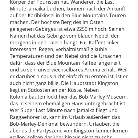
Körper der Touristen hat. Wanderer, die Last
Minute Jamaika buchen, können nach der Ankunft
auf der Karibikinsel in den Blue Mountains Touren
machen. Der höchste Berg des im Osten
gelegenen Gebirges ist etwa 2250 m hoch. Seinen
Namen hat das Gebirge vom blauen Nebel, der
morgens in den Tälern hängt. Für Kaffeetrinker
interessant: Regen, verhältnismäßig kühle
Temperaturen und der Nebel sind die Ursachen
dafür, dass der Blue Mountain Kaffee lange reift
und so sein unverwechselbares Aroma erhält. Weil
er darüber hinaus nicht einfach zu ernten ist, ist er
auch nicht ganz billig. Die Hauptstadt Kingston
liegt im Südosten an der Küste. Neben
Kolonialbauten lockt hier das Bob Marley Museum,
das in seinem ehemaligen Haus untergebracht ist.
Wer Super Last Minute nach Jamaika fliegt und
Raggaehörer ist, kann im Urlaub außerdem das
Bob-Marley-Denkmal bewundern. Urlauber, die
abends die Partyszene von Kingston kennenlernen
wollen, sollten darüber hinaus nicht zu sehr