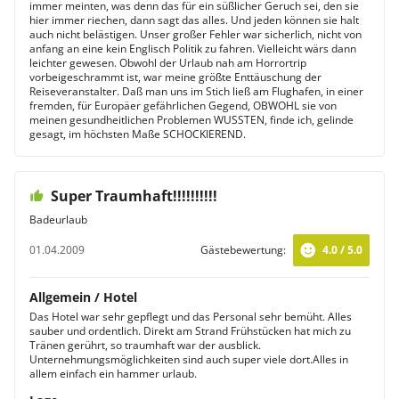
immer meinten, was denn das für ein süßlicher Geruch sei, den sie
hier immer riechen, dann sagt das alles. Und jeden können sie halt
auch nicht belästigen. Unser großer Fehler war sicherlich, nicht von
anfang an eine kein Englisch Politik zu fahren. Vielleicht wärs dann
leichter gewesen. Obwohl der Urlaub nah am Horrortrip
vorbeigeschrammt ist, war meine größte Enttäuschung der
Reiseveranstalter. Daß man uns im Stich ließ am Flughafen, in einer
fremden, für Europäer gefährlichen Gegend, OBWOHL sie von
meinen gesundheitlichen Problemen WUSSTEN, finde ich, gelinde
gesagt, im höchsten Maße SCHOCKIEREND.
Super Traumhaft!!!!!!!!!!
Badeurlaub
01.04.2009
Gästebewertung:
4.0 / 5.0
Allgemein / Hotel
Das Hotel war sehr gepflegt und das Personal sehr bemüht. Alles
sauber und ordentlich. Direkt am Strand Frühstücken hat mich zu
Tränen gerührt, so traumhaft war der ausblick.
Unternehmungsmöglichkeiten sind auch super viele dort.Alles in
allem einfach ein hammer urlaub.