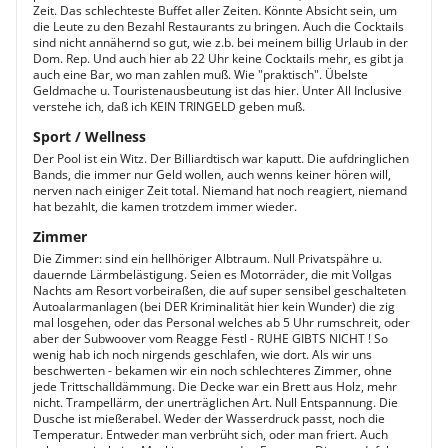
Zeit. Das schlechteste Buffet aller Zeiten. Könnte Absicht sein, um
die Leute zu den Bezahl Restaurants zu bringen. Auch die Cocktails
sind nicht annähernd so gut, wie z.b. bei meinem billig Urlaub in der
Dom. Rep. Und auch hier ab 22 Uhr keine Cocktails mehr, es gibt ja
auch eine Bar, wo man zahlen muß. Wie "praktisch". Übelste
Geldmache u. Touristenausbeutung ist das hier. Unter All Inclusive
verstehe ich, daß ich KEIN TRINGELD geben muß.
Sport / Wellness
Der Pool ist ein Witz. Der Billiardtisch war kaputt. Die aufdringlichen
Bands, die immer nur Geld wollen, auch wenns keiner hören will,
nerven nach einiger Zeit total. Niemand hat noch reagiert, niemand
hat bezahlt, die kamen trotzdem immer wieder.
Zimmer
Die Zimmer: sind ein hellhöriger Albtraum. Null Privatspähre u.
dauernde Lärmbelästigung. Seien es Motorräder, die mit Vollgas
Nachts am Resort vorbeiraßen, die auf super sensibel geschalteten
Autoalarmanlagen (bei DER Kriminalität hier kein Wunder) die zig
mal losgehen, oder das Personal welches ab 5 Uhr rumschreit, oder
aber der Subwoover vom Reagge Festl - RUHE GIBTS NICHT ! So
wenig hab ich noch nirgends geschlafen, wie dort. Als wir uns
beschwerten - bekamen wir ein noch schlechteres Zimmer, ohne
jede Trittschalldämmung. Die Decke war ein Brett aus Holz, mehr
nicht. Trampellärm, der unerträglichen Art. Null Entspannung. Die
Dusche ist mießerabel. Weder der Wasserdruck passt, noch die
Temperatur. Entweder man verbrüht sich, oder man friert. Auch