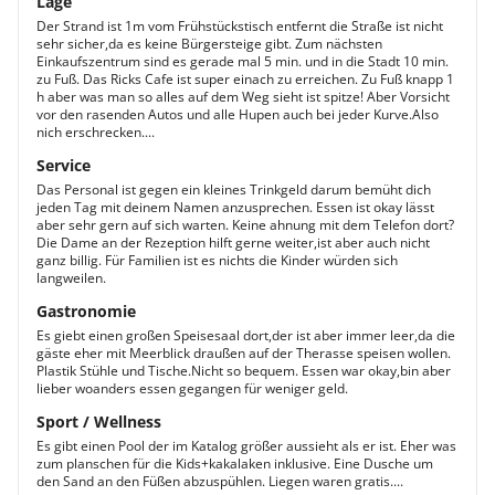
Lage
Der Strand ist 1m vom Frühstückstisch entfernt die Straße ist nicht
sehr sicher,da es keine Bürgersteige gibt. Zum nächsten
Einkaufszentrum sind es gerade mal 5 min. und in die Stadt 10 min.
zu Fuß. Das Ricks Cafe ist super einach zu erreichen. Zu Fuß knapp 1
h aber was man so alles auf dem Weg sieht ist spitze! Aber Vorsicht
vor den rasenden Autos und alle Hupen auch bei jeder Kurve.Also
nich erschrecken....
Service
Das Personal ist gegen ein kleines Trinkgeld darum bemüht dich
jeden Tag mit deinem Namen anzusprechen. Essen ist okay lässt
aber sehr gern auf sich warten. Keine ahnung mit dem Telefon dort?
Die Dame an der Rezeption hilft gerne weiter,ist aber auch nicht
ganz billig. Für Familien ist es nichts die Kinder würden sich
langweilen.
Gastronomie
Es giebt einen großen Speisesaal dort,der ist aber immer leer,da die
gäste eher mit Meerblick draußen auf der Therasse speisen wollen.
Plastik Stühle und Tische.Nicht so bequem. Essen war okay,bin aber
lieber woanders essen gegangen für weniger geld.
Sport / Wellness
Es gibt einen Pool der im Katalog größer aussieht als er ist. Eher was
zum planschen für die Kids+kakalaken inklusive. Eine Dusche um
den Sand an den Füßen abzuspühlen. Liegen waren gratis....