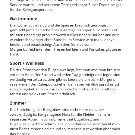
Service war toll und bei einem Trinkgeld,sogar Super.Dasselbe gilt
für das Reinigunspersonal.
Gastronomie
Die Küche ist vielfältig und die Speisen kreolisch ,europäisch
gemischt.Jamaicanische Spezialitäten,sind Super zubereitet und
müssen unbedingt probiert werden.Alles ist sehr sauber und wird
wunderschön angerichtet.Speziell im Service wird man liebevoll
bedient und beaufsichtigt.Auch dem Service vom
Morgenbuffet,hinter dem Tresen bei Eiern und Pancakes gilt unser
Dank.
Sport / Wellness
Da der Strand vor den Bungalows liegt, hat man was man braucht
vor dem Haus.Der Strand wird jeden Tag gereinigt die Liegen sind
weitläufig verteilt,trotzdem gibt es Leute,die um 5Uhr Morgens
reservieren.Der Ruhepool ist eher klein aber wirklich paradiesisch
ruhig eingebettet in viel Grün.Schnorcheln ist auch toll.Tretboot
fahren und Kajaks am Strand erhältlich.
Zimmer
Die Einrichtung der Bungalows sind nicht mehr neu aber
zweckmàssig.Es hat genügend Platz für die Kleider in einem
separaten Abteil im Schlafzimmer,mit Bügelbrett und
Bügeleisen.Flachbildschirm ist auch vorhanden aber braucht man
nicht.Badezimmer sind alt und sollten erneuert werden aber auch
das ist okey.