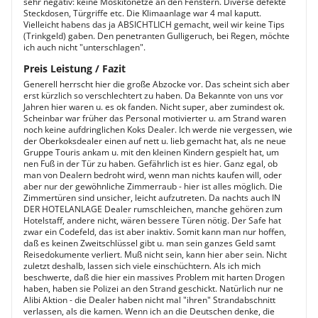
sehr negativ: keine Moskitonetze an den Fenstern. Diverse defekte
Steckdosen, Türgriffe etc. Die Klimaanlage war 4 mal kaputt.
Vielleicht habens das ja ABSICHTLICH gemacht, weil wir keine Tips
(Trinkgeld) gaben. Den penetranten Gulligeruch, bei Regen, möchte
ich auch nicht "unterschlagen".
Preis Leistung / Fazit
Generell herrscht hier die große Abzocke vor. Das scheint sich aber
erst kürzlich so verschlechtert zu haben. Da Bekannte von uns vor
Jahren hier waren u. es ok fanden. Nicht super, aber zumindest ok.
Scheinbar war früher das Personal motivierter u. am Strand waren
noch keine aufdringlichen Koks Dealer. Ich werde nie vergessen, wie
der Oberkoksdealer einen auf nett u. lieb gemacht hat, als ne neue
Gruppe Touris ankam u. mit den kleinen Kindern gespielt hat, um
nen Fuß in der Tür zu haben. Gefährlich ist es hier. Ganz egal, ob
man von Dealern bedroht wird, wenn man nichts kaufen will, oder
aber nur der gewöhnliche Zimmerraub - hier ist alles möglich. Die
Zimmertüren sind unsicher, leicht aufzutreten. Da nachts auch IN
DER HOTELANLAGE Dealer rumschleichen, manche gehören zum
Hotelstaff, andere nicht, wären bessere Türen nötig. Der Safe hat
zwar ein Codefeld, das ist aber inaktiv. Somit kann man nur hoffen,
daß es keinen Zweitschlüssel gibt u. man sein ganzes Geld samt
Reisedokumente verliert. Muß nicht sein, kann hier aber sein. Nicht
zuletzt deshalb, lassen sich viele einschüchtern. Als ich mich
beschwerte, daß die hier ein massives Problem mit harten Drogen
haben, haben sie Polizei an den Strand geschickt. Natürlich nur ne
Alibi Aktion - die Dealer haben nicht mal "ihren" Strandabschnitt
verlassen, als die kamen. Wenn ich an die Deutschen denke, die