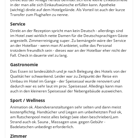
in der man alle sich Einkaufswünsche erfüllen kann. Apotheke
(wichtig) direkt auf dem Hotelgelände. Als Vorteil ist auch der kurze
Transfer zum Flughafen zu nenne.
Service
Direkt an der Rezeption spricht man kein Deutsch - allerdings sind
im Hotel zwei wirklich nette Damen für die Deutschsprachigen Gäste
angestellt. Zimmerreinigung super. Zu bemängeln wäre der Service
an der Hotelbar - wenn man AI anbietet, sollte das Personal
trotzdem freundlich sein - dieses war an der Hotelbar eher nicht der
Fall. Check in dauerte viel zu lang.
Gastronomie
Das Essen ist landesüblich und je nach Belegung des Hotels von der
Qualität her schwankend. Leider war zu Zeitpunkt der Reise ein
Umbau im Hotel im Gange - der Speisesaal wurde renoviert und
dadurch war es sehr laut im prov. Speisesaal. Alledings kann man
auch in den kleineren Speisesaal der Nebengebäude ausweichen.
Sport / Wellness
Animation ok. Abendveranstaltungen sehr selten und dann meist
kostenpflichtig. Handtücher und Liegen am unbeiheitzten Pool ok,
am Rutschenpool meist alles belegt (wie oben beschrieben),am
Strand auch ok. Sauna , Massagen usw. gegen Gebühr -
Badelatschen unbedingt erforderlich.
Zimmer