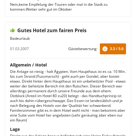
Nein,keine Empfelung der Touren oder mal in die Stadt zu
kommen.Wetter sehr gut im Oktober
Gutes Hotel zum fairen Preis
Badeurlaub
01.03.2007
Gästebewertung:
3.3 / 5.0
Allgemein / Hotel
Die Anlage ist riesig - halt Ägypten. Vom Haupthaus ist es ca. 10 Min.
bis zum Strand (Fussmarsch) - geht auch per Gondel, aber kostet
etwas. Direkt hinter dem Haupthaus ist ein unbeheitzter Pool - etwas
weiter der beheitzte Bereich mit den Rutschen. Dieser Bereich war
allerdings permanent durch unsere Freunde aus dem ehem.
Ostblock (Anteil im Hotel 80 zu20) belegt - das Handtuchprinzip ist
auch bis dahin rübergeschwappt. Das Essen ist landesüblich und je
nach Belegung des Hotels von der Qualität her schwankend.
Familenzimmer gibt es in dem Hotel wohl nicht - man bekommt aber
eine Suite vom Hotel her angeboten (sehr geräumig aber eben nur
ein Raum)
Lage
Direkt aus der Anlage heraus befindet sich eine kleine Einkaufsmeile