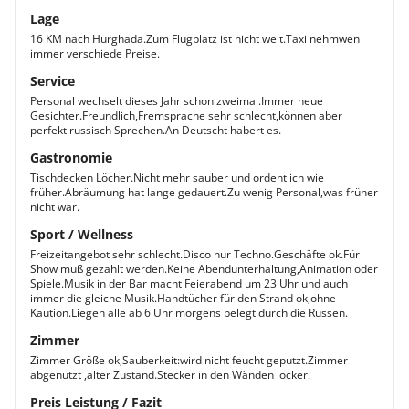
Lage
16 KM nach Hurghada.Zum Flugplatz ist nicht weit.Taxi nehmwen
immer verschiede Preise.
Service
Personal wechselt dieses Jahr schon zweimal.Immer neue
Gesichter.Freundlich,Fremsprache sehr schlecht,können aber
perfekt russisch Sprechen.An Deutscht habert es.
Gastronomie
Tischdecken Löcher.Nicht mehr sauber und ordentlich wie
früher.Abräumung hat lange gedauert.Zu wenig Personal,was früher
nicht war.
Sport / Wellness
Freizeitangebot sehr schlecht.Disco nur Techno.Geschäfte ok.Für
Show muß gezahlt werden.Keine Abendunterhaltung,Animation oder
Spiele.Musik in der Bar macht Feierabend um 23 Uhr und auch
immer die gleiche Musik.Handtücher für den Strand ok,ohne
Kaution.Liegen alle ab 6 Uhr morgens belegt durch die Russen.
Zimmer
Zimmer Größe ok,Sauberkeit:wird nicht feucht geputzt.Zimmer
abgenutzt ,alter Zustand.Stecker in den Wänden locker.
Preis Leistung / Fazit