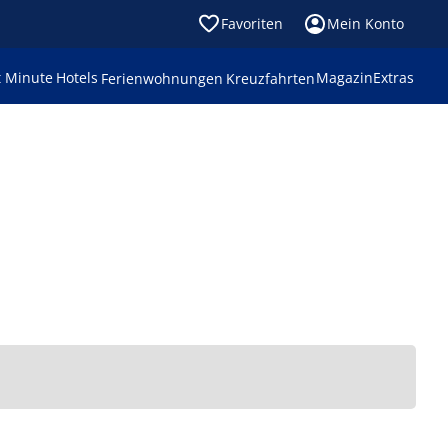
Favoriten
Mein Konto
t Minute
Hotels
Magazin
Extras
Ferienwohnungen
Kreuzfahrten