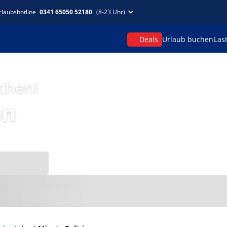
rlaubshotline
0341 65050 52180
(8-23 Uhr)
Deals
Urlaub buchen
Las
uchen!
en