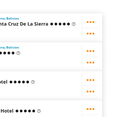
rra, Bolivien
nta Cruz De La Sierra
rra, Bolivien
otel
 Hotel