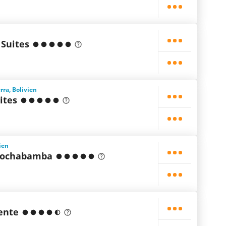
 Suites
rra, Bolivien
ites
ien
Cochabamba
ente