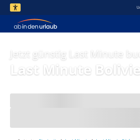
U
Jetzt günstig Last Minute b
Last Minute Bolivi