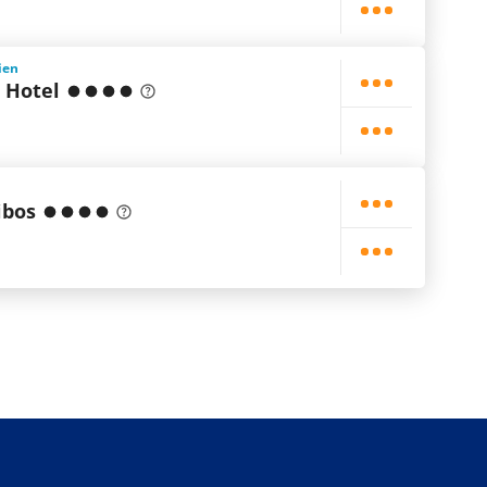
ien
 Hotel
ibos