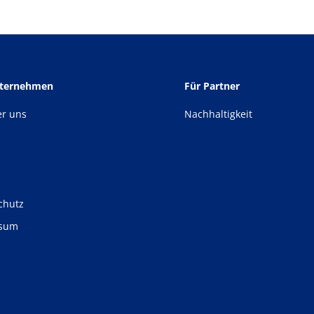
nternehmen
Für Partner
er uns
Nachhaltigkeit
chutz
ssum