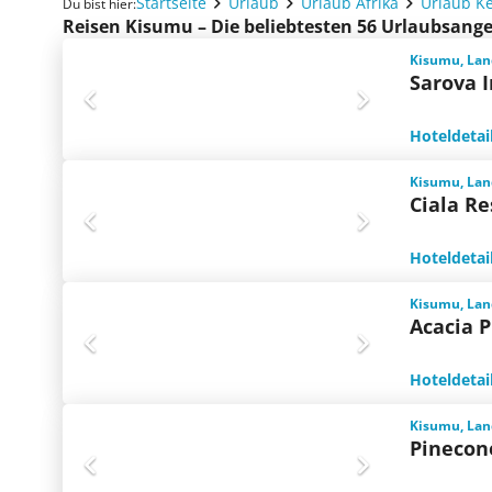
Startseite
Urlaub
Urlaub Afrika
Urlaub K
Du bist hier:
Reisen Kisumu – Die beliebtesten 56 Urlaubsang
Kisumu, Lan
Sarova 
Hoteldetai
Kisumu, Lan
Ciala Re
Hoteldetai
Kisumu, Lan
Acacia 
Hoteldetai
Kisumu, Lan
Pinecon