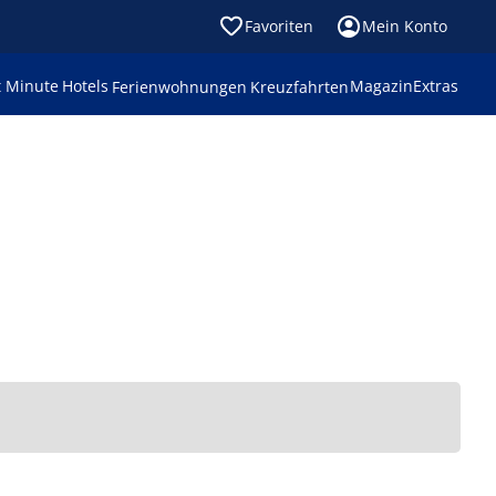
Favoriten
Mein Konto
t Minute
Hotels
Magazin
Extras
Ferienwohnungen
Kreuzfahrten