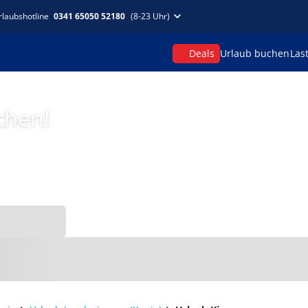
rlaubshotline
0341 65050 52180
(8-23 Uhr)
Deals
Urlaub buchen
Las
chen!