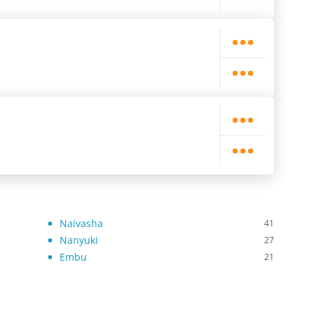
Naivasha
41
Nanyuki
27
Embu
21