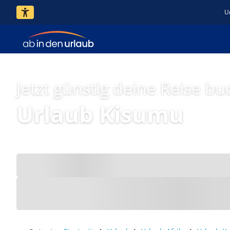
U
Jetzt günstig deine Reise bu
Urlaub Kisumu