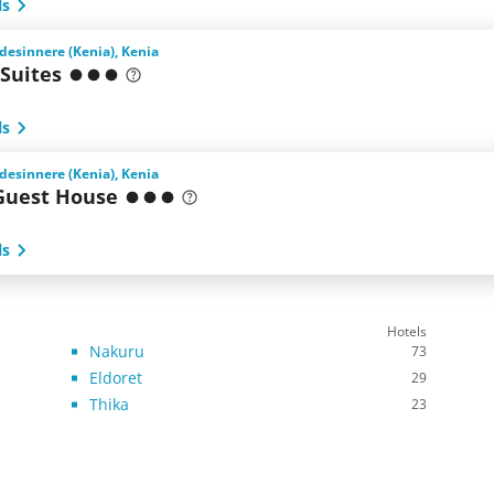
ls
desinnere (Kenia), Kenia
 Suites
ls
desinnere (Kenia), Kenia
Guest House
ls
Hotels
Nakuru
73
Eldoret
29
Thika
23