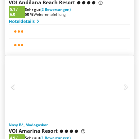
VOI Andilana Beach Resort
5.1
/
Sehr gut
(2 Bewertungen)
6.0
50 %
Weiterempfehlung
Hoteldetails
Nosy Bè, Madagaskar
VOI Amarina Resort
4.9
/
Sehr gut
(1 Bewertungen)