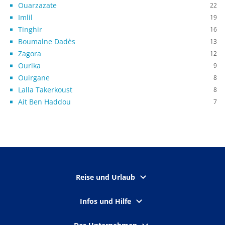
Ouarzazate
22
Imlil
19
Tinghir
16
Boumalne Dadès
13
Zagora
12
Ourika
9
Ouirgane
8
Lalla Takerkoust
8
Ait Ben Haddou
7
Reise und Urlaub
Infos und Hilfe