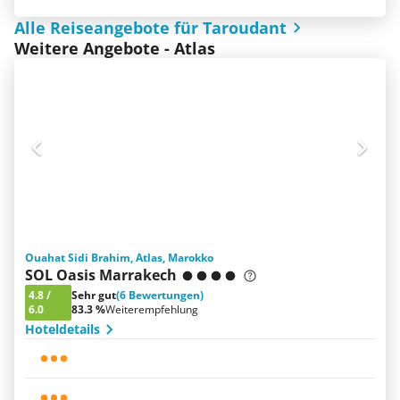
Alle Reiseangebote für Taroudant
Weitere Angebote - Atlas
Ouahat Sidi Brahim, Atlas, Marokko
SOL Oasis Marrakech
4.8
/
Sehr gut
(6 Bewertungen)
6.0
83.3 %
Weiterempfehlung
Hoteldetails