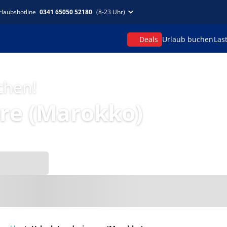
rlaubshotline
0341 65050 52180
(8-23 Uhr)
Deals
Urlaub buchen
Las
chen!
re (Marokko)