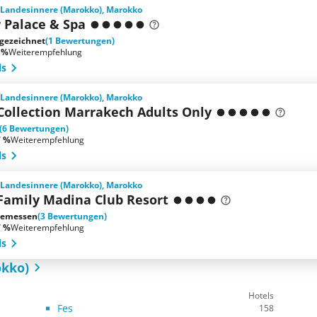
 Landesinnere (Marokko), Marokko
r Palace & Spa
gezeichnet
(1 Bewertungen)
 %
Weiterempfehlung
ls
 Landesinnere (Marokko), Marokko
Collection Marrakech Adults Only
(6 Bewertungen)
7 %
Weiterempfehlung
ls
 Landesinnere (Marokko), Marokko
 Family Madina Club Resort
emessen
(3 Bewertungen)
7 %
Weiterempfehlung
ls
okko)
Hotels
Fes
158