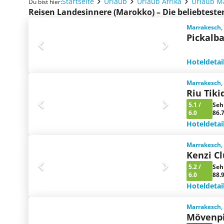
Startseite
Urlaub
Urlaub Afrika
Urlaub M
Du bist hier:
Reisen Landesinnere (Marokko) – Die beliebtest
Marrakesch,
Pickalb
Hoteldetai
Marrakesch,
Riu Tik
5.1
/
Seh
6.0
86.
Hoteldetai
Marrakesch,
Kenzi C
5.2
/
Seh
6.0
88.
Hoteldetai
Marrakesch,
Mövenpi