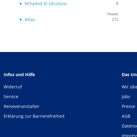
M’hamid El Ghizlane
8
Hotels
Atlas
212
Infos und Hilfe
Das U
Widerruf
Wir üb
Service
Jobs
Reiseveranstalter
Presse
Erklärung zur Barrierefreiheit
AGB
Datens
Impre