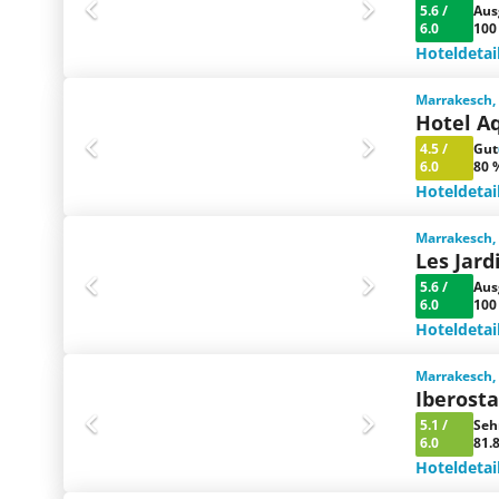
5.6
/
Aus
6.0
100
Hoteldetai
Marrakesch,
Hotel A
4.5
/
Gut
6.0
80 
Hoteldetai
Marrakesch,
Les Jard
5.6
/
Aus
6.0
100
Hoteldetai
Marrakesch,
Iberost
5.1
/
Seh
6.0
81.
Hoteldetai