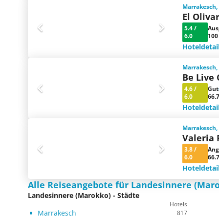
Marrakesch,
El Oliva
5.4
/
Aus
6.0
100
Hoteldetai
Marrakesch,
Be Live 
4.6
/
Gut
6.0
66.
Hoteldetai
Marrakesch,
Valeria
3.8
/
Ang
6.0
66.
Hoteldetai
Alle Reiseangebote für Landesinnere (Mar
Landesinnere (Marokko) - Städte
Hotels
Marrakesch
817