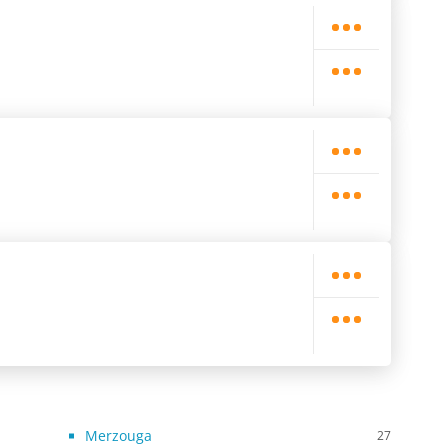
Merzouga
27