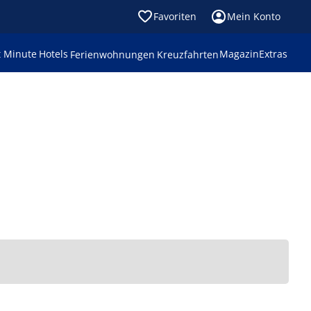
Favoriten
Mein Konto
t Minute
Hotels
Magazin
Extras
Ferienwohnungen
Kreuzfahrten