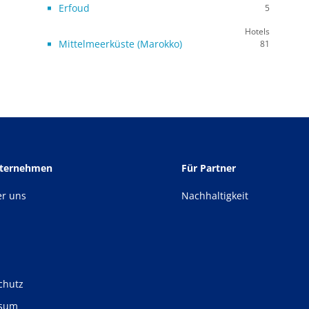
Erfoud
5
Hotels
Mittelmeerküste (Marokko)
81
nternehmen
Für Partner
er uns
Nachhaltigkeit
chutz
ssum