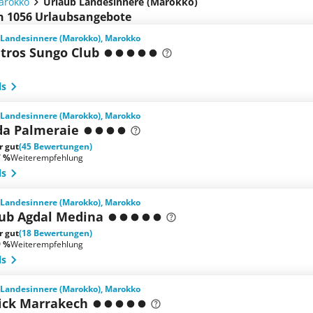
arokko
Urlaub Landesinnere (Marokko)
en 1056 Urlaubsangebote
 Landesinnere (Marokko), Marokko
atros Sungo Club
ls
 Landesinnere (Marokko), Marokko
ida Palmeraie
r gut
(45 Bewertungen)
7 %
Weiterempfehlung
ls
 Landesinnere (Marokko), Marokko
lub Agdal Medina
r gut
(18 Bewertungen)
9 %
Weiterempfehlung
ls
 Landesinnere (Marokko), Marokko
ck Marrakech