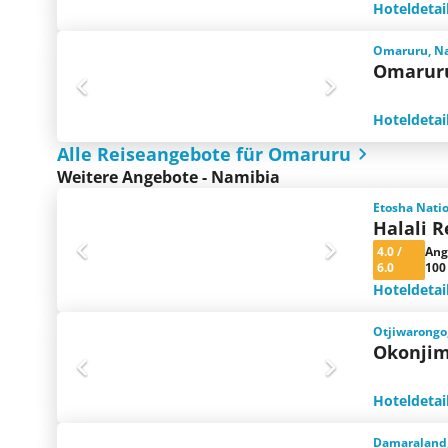
Hoteldetai
Omaruru, N
Omarur
Hoteldetai
Alle Reiseangebote für Omaruru
Weitere Angebote - Namibia
Etosha Nati
Halali R
4.0
/
Ang
6.0
100
Hoteldetai
Otjiwarongo
Okonjim
Hoteldetai
Damaraland