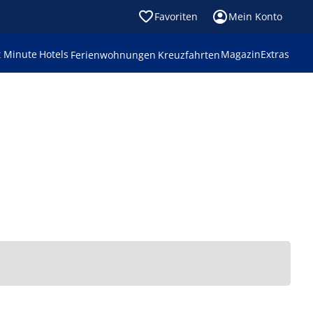
Favoriten
Mein Konto
t Minute
Hotels
Magazin
Extras
Ferienwohnungen
Kreuzfahrten