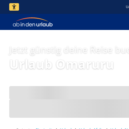
U
Jetzt günstig deine Reise bu
Urlaub Omaruru