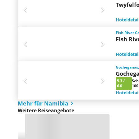
Twyfelf
Hoteldetai
Fish River 
Fish Riv
Hoteldetai
Gocheganas
Gochega
5.3
/
Seh
6.0
100
Hoteldetai
Mehr für Namibia
Weitere Reiseangebote