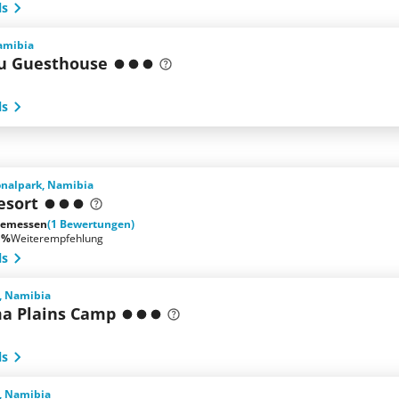
ls
amibia
u Guesthouse
ls
onalpark, Namibia
esort
emessen
(1 Bewertungen)
 %
Weiterempfehlung
ls
, Namibia
a Plains Camp
ls
, Namibia