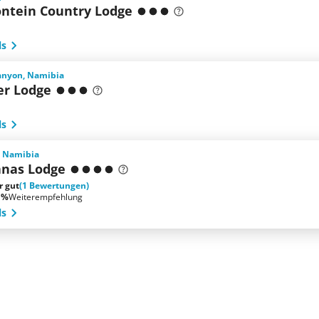
ontein Country Lodge
ls
Canyon, Namibia
er Lodge
ls
, Namibia
nas Lodge
r gut
(1 Bewertungen)
 %
Weiterempfehlung
ls