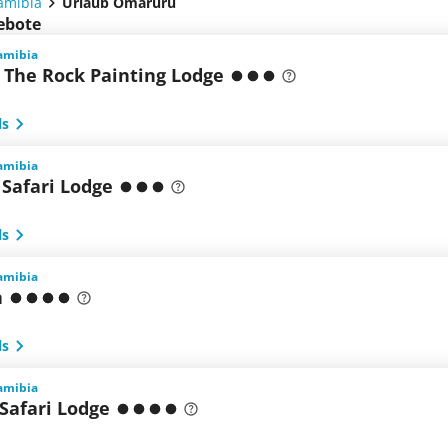
amibia
Urlaub Omaruru
ebote
amibia
- The Rock Painting Lodge
ls
amibia
Safari Lodge
ls
amibia
a
ls
amibia
Safari Lodge