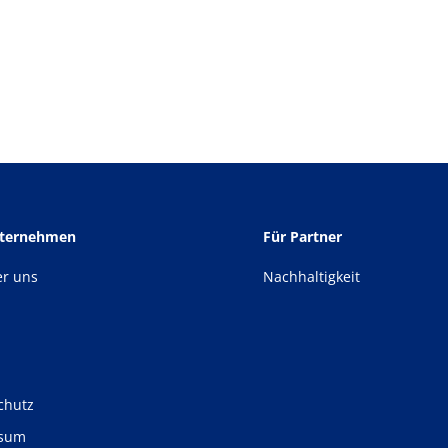
nternehmen
Für Partner
er uns
Nachhaltigkeit
chutz
ssum