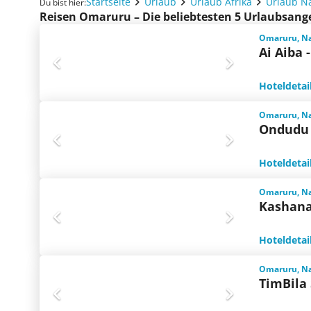
Startseite
Urlaub
Urlaub Afrika
Urlaub N
Du bist hier:
Reisen Omaruru – Die beliebtesten 5 Urlaubsang
Omaruru, N
Ai Aiba 
Hoteldetai
Omaruru, N
Ondudu 
Hoteldetai
Omaruru, N
Kashan
Hoteldetai
Omaruru, N
TimBila 