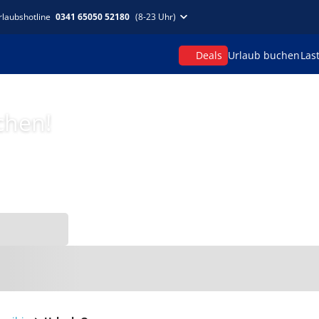
rlaubshotline
0341 65050 52180
(8-23 Uhr)
Deals
Urlaub buchen
Las
chen!