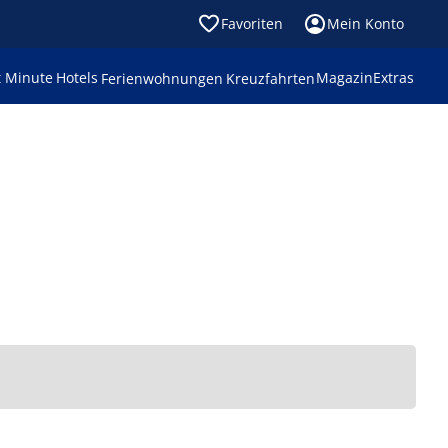
Favoriten
Mein Konto
t Minute
Hotels
Magazin
Extras
Ferienwohnungen
Kreuzfahrten