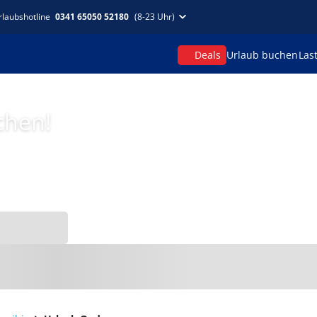
rlaubshotline
0341 65050 52180
(8-23 Uhr)
Deals
Urlaub buchen
Las
chen!