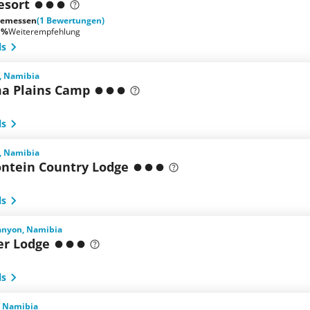
esort
emessen
(1 Bewertungen)
 %
Weiterempfehlung
ls
, Namibia
a Plains Camp
ls
, Namibia
ontein Country Lodge
ls
Canyon, Namibia
er Lodge
ls
, Namibia