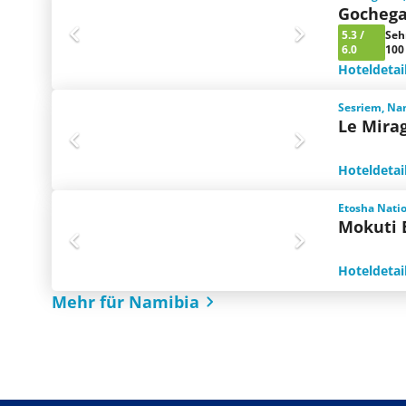
Gochega
5.3
/
Seh
6.0
100
Hoteldetai
Sesriem, Na
Le Mirag
Hoteldetai
Etosha Nati
Mokuti 
Hoteldetai
Mehr für Namibia