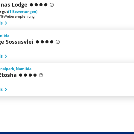
nas Lodge
r gut
(1 Bewertungen)
 %
Weiterempfehlung
ls
mibia
e Sossusvlei
ls
onalpark, Namibia
Etosha
ls