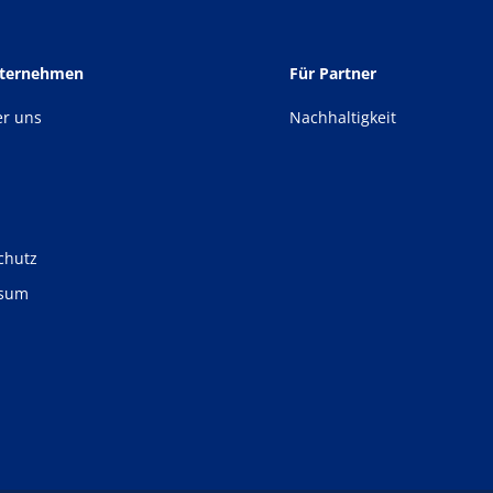
nternehmen
Für Partner
er uns
Nachhaltigkeit
chutz
ssum