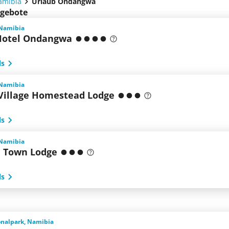
amibia
Urlaub Ondangwa
ngebote
Namibia
Hotel Ondangwa
ls
Namibia
Village Homestead Lodge
ls
Namibia
 Town Lodge
ls
onalpark, Namibia