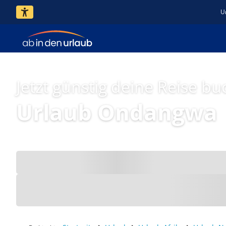
U
Jetzt günstig deine Reise bu
Urlaub Ondangwa