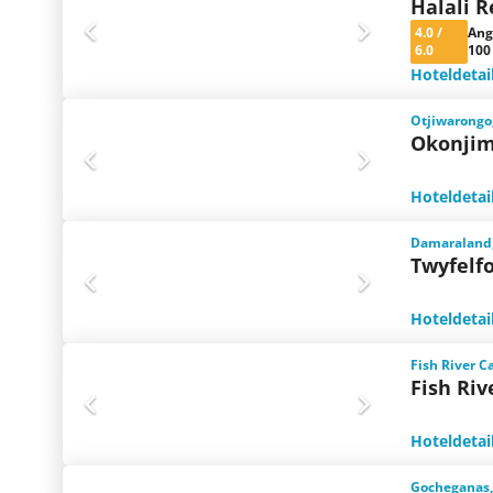
Halali R
4.0
/
Ang
6.0
100
Hoteldetai
Otjiwarongo
Okonjim
Hoteldetai
Damaraland
Twyfelf
Hoteldetai
Fish River 
Fish Riv
Hoteldetai
Gocheganas