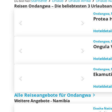
Startseite
Urlaub
Urlaub Afrika
Urlaub N
Du bist hier:
Reisen Ondangwa – Die beliebtesten 3 Urlaubsa
Ondangwa, 
Protea 
Hoteldetai
Ondangwa, 
Ongula 
Hoteldetai
Ondangwa, 
Ekamuti
Hoteldetai
Alle Reiseangebote für Ondangwa
Weitere Angebote - Namibia
Etosha Nati