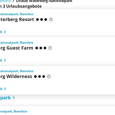
amibia
Urlaub Waterberg-Nationalpark
en 3 Urlaubsangebote
ationalpark, Namibia
erberg Resort
ls
ationalpark, Namibia
rg Guest Farm
ls
ationalpark, Namibia
rg Wilderness
ls
lpark
onalpark, Namibia