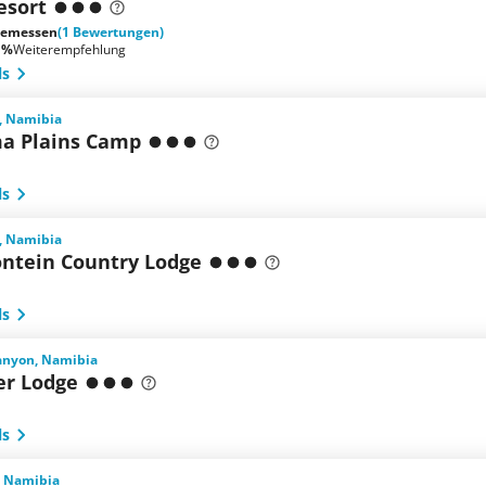
esort
emessen
(1 Bewertungen)
 %
Weiterempfehlung
ls
, Namibia
a Plains Camp
ls
, Namibia
ontein Country Lodge
ls
Canyon, Namibia
er Lodge
ls
, Namibia