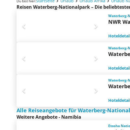
Startseite
Urlaub
Urlaub Afrika
Urlaub N
Du bist hier:
Reisen Waterberg-Nationalpark – Die beliebtest
Waterberg-N
NWR Wat
Hoteldetai
Waterberg-N
Waterbe
Hoteldetai
Waterberg-N
Waterbe
Hoteldetai
Alle Reiseangebote für Waterberg-Nationa
Weitere Angebote - Namibia
Etosha Nati