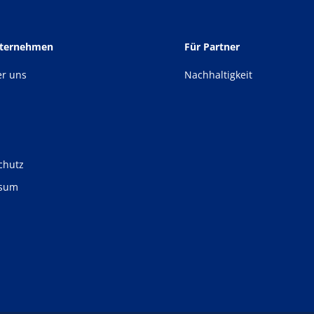
nternehmen
Für Partner
er uns
Nachhaltigkeit
chutz
ssum