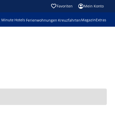
Favoriten
Mein Konto
t Minute
Hotels
Magazin
Extras
Ferienwohnungen
Kreuzfahrten