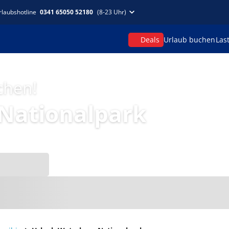
rlaubshotline
0341 65050 52180
(8-23 Uhr)
Deals
Urlaub buchen
Las
chen!
Nationalpark