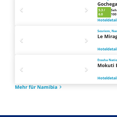
Gochega
5.3
/
Seh
6.0
100
Hoteldetai
Sesriem, Na
Le Mirag
Hoteldetai
Etosha Nati
Mokuti 
Hoteldetai
Mehr für Namibia