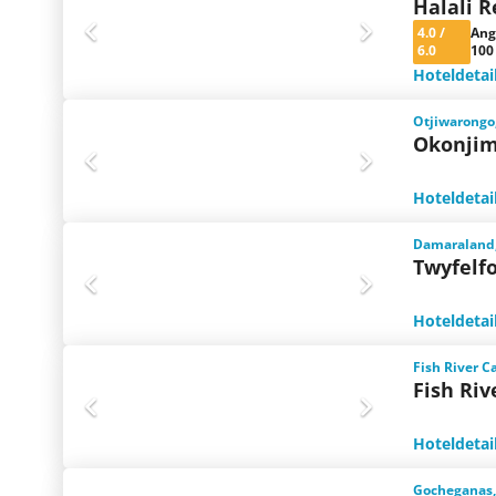
Halali R
4.0
/
Ang
6.0
100
Hoteldetai
Otjiwarongo
Okonjim
Hoteldetai
Damaraland
Twyfelf
Hoteldetai
Fish River 
Fish Riv
Hoteldetai
Gocheganas