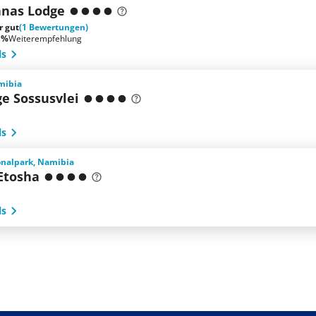
nas Lodge
r gut
(1 Bewertungen)
 %
Weiterempfehlung
ls
mibia
e Sossusvlei
ls
onalpark, Namibia
Etosha
ls