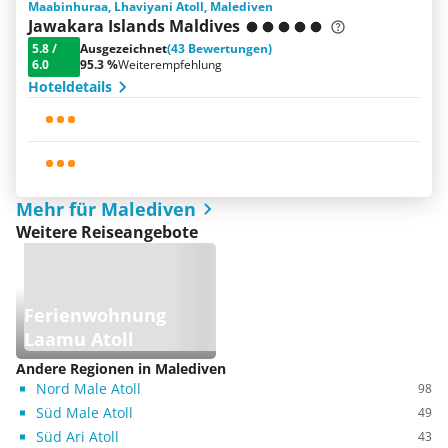
Maabinhuraa, Lhaviyani Atoll, Malediven
Jawakara Islands Maldives
5.8
/
Ausgezeichnet
(43 Bewertungen)
6.0
95.3 %
Weiterempfehlung
Hoteldetails
Mehr für Malediven
Weitere Reiseangebote
Ferienwohnung
Laamu Atoll
Andere Regionen in Malediven
Nord Male Atoll
98
Süd Male Atoll
49
Süd Ari Atoll
43