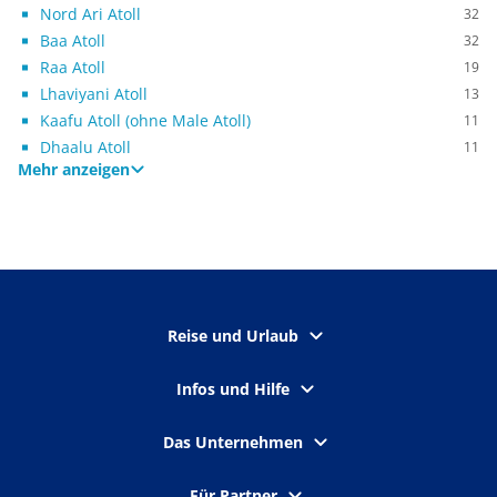
Nord Ari Atoll
32
Baa Atoll
32
Raa Atoll
19
Lhaviyani Atoll
13
Kaafu Atoll (ohne Male Atoll)
11
Dhaalu Atoll
11
Mehr anzeigen
Reise und Urlaub
Infos und Hilfe
Das Unternehmen
Für Partner