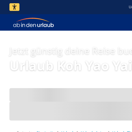
U
Jetzt günstig deine Reise bu
Urlaub Koh Yao Yai