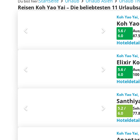
Startseite
Urlaub
Urlaub Asien
Urlaub Th
Du bist hier:
Reisen Koh Yao Yai – Die beliebtesten 11 Urlaub
Koh Yao Yai,
Koh Yao 
5.6
/
Aus
6.0
87.
Hoteldetai
Koh Yao Yai,
Elixir K
5.6
/
Aus
6.0
100
Hoteldetai
Koh Yao Yai,
Santhiy
5.2
/
Seh
6.0
77.
Hoteldetai
Koh Yao Yai,
Anantara