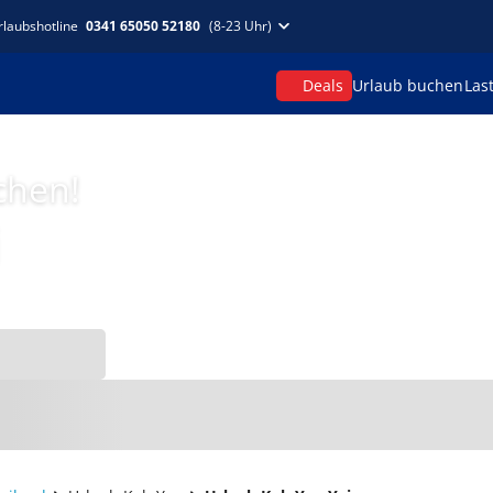
rlaubshotline
0341 65050 52180
(8-23 Uhr)
Deals
Urlaub buchen
Las
chen!