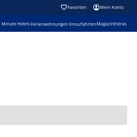
Favoriten
Mein Konto
t Minute
Hotels
Magazin
Extras
Ferienwohnungen
Kreuzfahrten