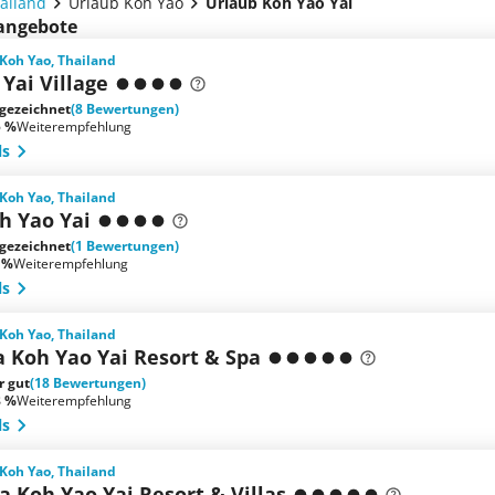
ailand
Urlaub Koh Yao
Urlaub Koh Yao Yai
sangebote
 Koh Yao, Thailand
Yai Village
gezeichnet
(8 Bewertungen)
5 %
Weiterempfehlung
ls
 Koh Yao, Thailand
oh Yao Yai
gezeichnet
(1 Bewertungen)
 %
Weiterempfehlung
ls
 Koh Yao, Thailand
a Koh Yao Yai Resort & Spa
r gut
(18 Bewertungen)
8 %
Weiterempfehlung
ls
 Koh Yao, Thailand
 Koh Yao Yai Resort & Villas