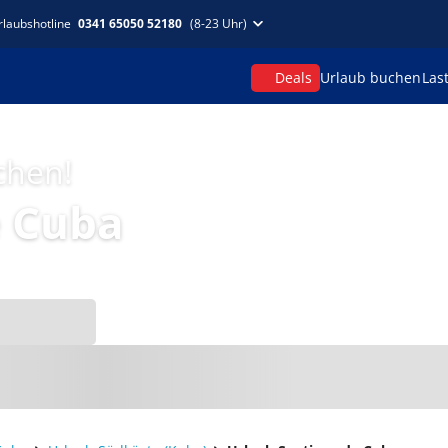
rlaubshotline
0341 65050 52180
(8-23 Uhr)
Deals
Urlaub buchen
Las
chen!
e Cuba