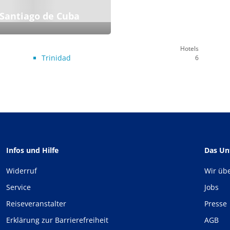
 Santiago de Cuba
Hotels
Trinidad
6
Infos und Hilfe
Das U
Widerruf
Wir üb
Service
Jobs
Reiseveranstalter
Presse
Erklärung zur Barrierefreiheit
AGB