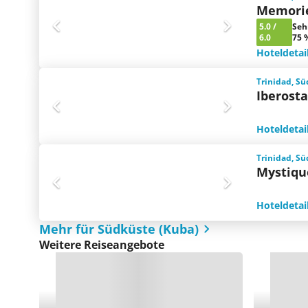
Memorie
5.0
/
Seh
6.0
75 
Hoteldetai
Trinidad, Sü
Iberosta
Hoteldetai
Trinidad, Sü
Mystiqu
Hoteldetai
Mehr für Südküste (Kuba)
Weitere Reiseangebote