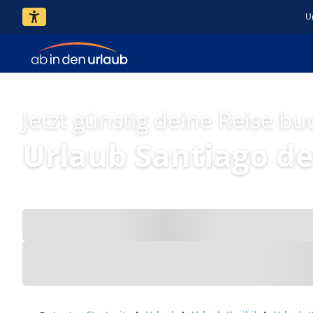
U
Jetzt günstig deine Reise bu
Urlaub Santiago d