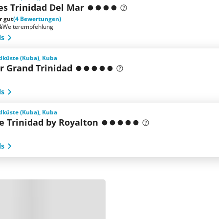
s Trinidad Del Mar
r gut
(4 Bewertungen)
%
Weiterempfehlung
ls
dküste (Kuba), Kuba
r Grand Trinidad
ls
dküste (Kuba), Kuba
e Trinidad by Royalton
ls