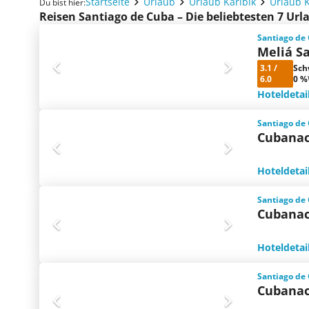
Startseite
Urlaub
Urlaub Karibik
Urlaub 
Du bist hier:
Reisen Santiago de Cuba – Die beliebtesten 7 Ur
Santiago de
Meliá S
3.1
/
Sch
6.0
0 %
Hoteldetai
Santiago de
Cubanac
Hoteldetai
Santiago de
Cubanac
Hoteldetai
Santiago de
Cubanac