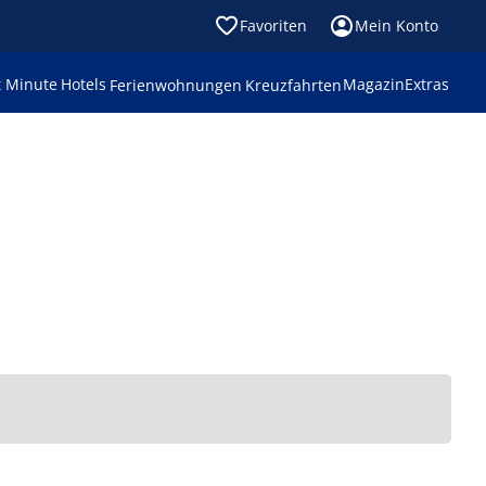
Favoriten
Mein Konto
t Minute
Hotels
Magazin
Extras
Ferienwohnungen
Kreuzfahrten