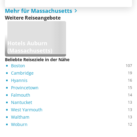
Mehr für Massachusetts
Weitere Reiseangebote
Hotels Auburn
(Massachusetts)
Beliebte Reiseziele in der Nähe
Boston
107
Cambridge
19
Hyannis
16
Provincetown
15
Falmouth
14
Nantucket
13
West Yarmouth
13
Waltham
13
Woburn
12