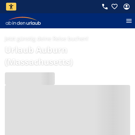
Jetzt günstig deine Reise buchen!
Urlaub Auburn
(Massachusetts)