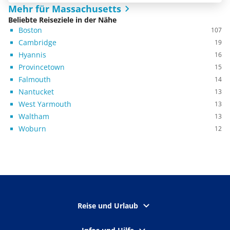
Mehr für Massachusetts
Beliebte Reiseziele in der Nähe
Boston
107
Cambridge
19
Hyannis
16
Provincetown
15
Falmouth
14
Nantucket
13
West Yarmouth
13
Waltham
13
Woburn
12
Reise und Urlaub