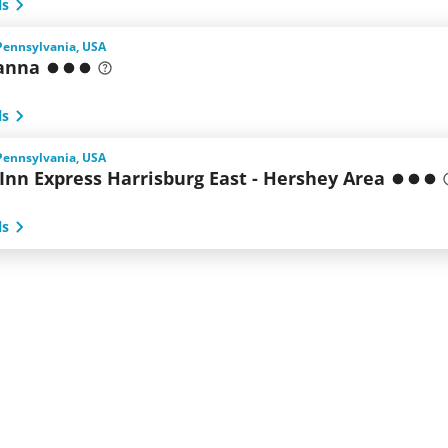
ls
Pennsylvania, USA
anna
ls
Pennsylvania, USA
Inn Express Harrisburg East - Hershey Area
ls