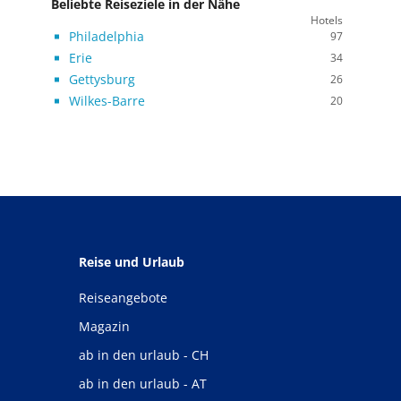
Beliebte Reiseziele in der Nähe
Hotels
Philadelphia
97
Erie
34
Gettysburg
26
Wilkes-Barre
20
Reise und Urlaub
Reiseangebote
Magazin
ab in den urlaub - CH
ab in den urlaub - AT