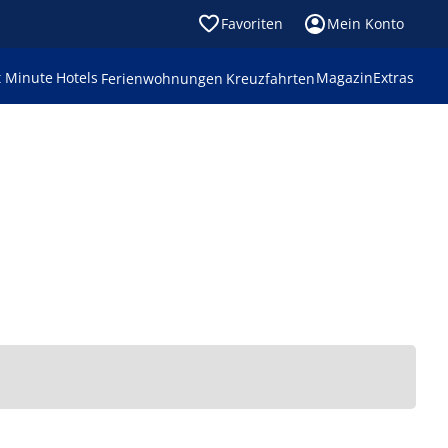
Favoriten
Mein Konto
t Minute
Hotels
Magazin
Extras
Ferienwohnungen
Kreuzfahrten