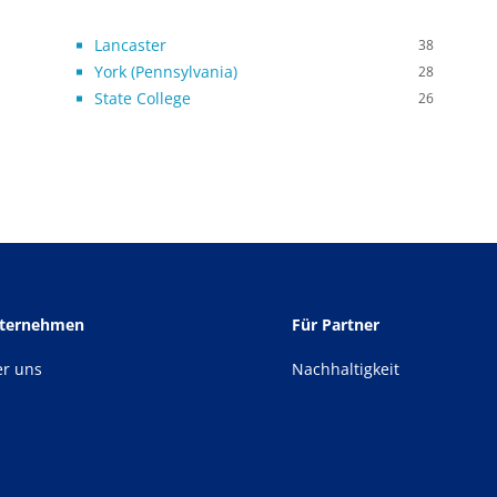
Lancaster
38
York (Pennsylvania)
28
State College
26
nternehmen
Für Partner
er uns
Nachhaltigkeit