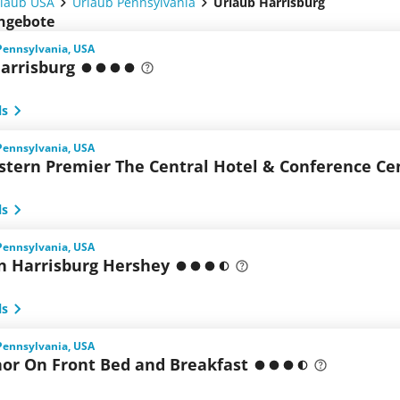
laub USA
Urlaub Pennsylvania
Urlaub Harrisburg
angebote
Pennsylvania, USA
arrisburg
ls
Pennsylvania, USA
stern Premier The Central Hotel & Conference Ce
ls
Pennsylvania, USA
n Harrisburg Hershey
ls
Pennsylvania, USA
or On Front Bed and Breakfast