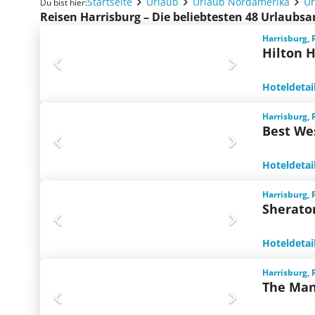
Startseite
Urlaub
Urlaub Nordamerika
Ur
Du bist hier:
Reisen Harrisburg – Die beliebtesten 48 Urlaubs
Harrisburg, 
Hilton H
Hoteldetai
Harrisburg, 
Best We
Hoteldetai
Harrisburg, 
Sherato
Hoteldetai
Harrisburg, 
The Man