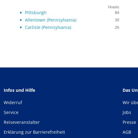
Hotels
Pittsburgh
84
Allentown (Pennsylvania)
30
Carlisle (Pennsylvania)
26
Infos und Hilfe
Das U
Widerruf
Wir üb
Service
Jobs
Reiseveranstalter
Presse
Erklärung zur Barrierefreiheit
AGB