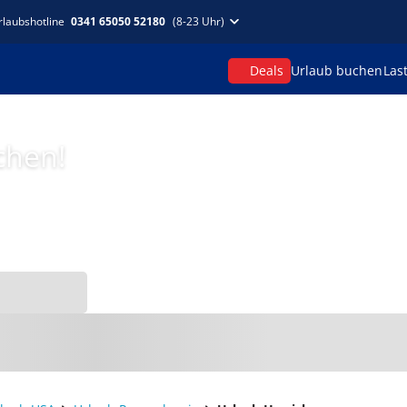
rlaubshotline
0341 65050 52180
(8-23 Uhr)
Deals
Urlaub buchen
Las
chen!