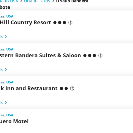
laub USA
Urlaub Texas
Urlaub Bandera
ebote
xas, USA
 Hill Country Resort
ls
xas, USA
stern Bandera Suites & Saloon
ls
xas, USA
ak Inn and Restaurant
ls
xas, USA
uero Motel