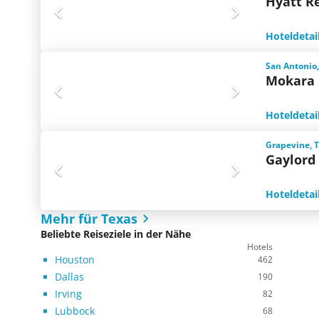
Hyatt R
Hoteldetai
San Antonio,
Mokara 
Hoteldetai
Grapevine, 
Gaylord
Hoteldetai
Mehr für Texas
Beliebte Reiseziele in der Nähe
Hotels
Houston
462
Dallas
190
Irving
82
Lubbock
68