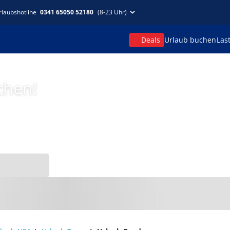
rlaubshotline
0341 65050 52180
(8-23 Uhr)
Deals
Urlaub buchen
Las
chen!