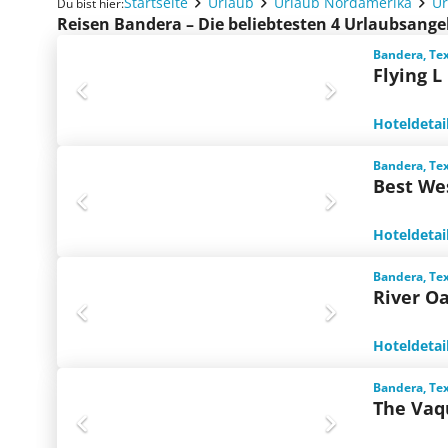
Startseite
Urlaub
Urlaub Nordamerika
Ur
Du bist hier:
Reisen Bandera – Die beliebtesten 4 Urlaubsang
Bandera, Te
Flying L
Hoteldetai
Bandera, Te
Best We
Hoteldetai
Bandera, Te
River O
Hoteldetai
Bandera, Te
The Vaq