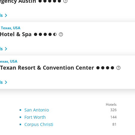
egency Austin
ls
 Texas, USA
Hotel & Spa
ls
Texas, USA
 Texan Resort & Convention Center
ls
Hotels
San Antonio
326
Fort Worth
144
Corpus Christi
81