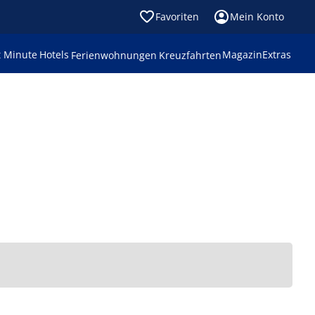
Favoriten
Mein Konto
t Minute
Hotels
Magazin
Extras
Ferienwohnungen
Kreuzfahrten