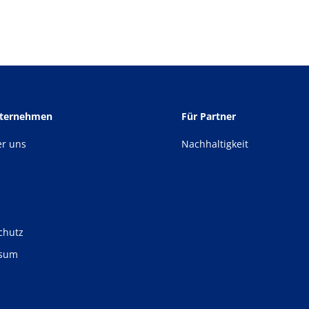
nternehmen
Für Partner
er uns
Nachhaltigkeit
chutz
ssum