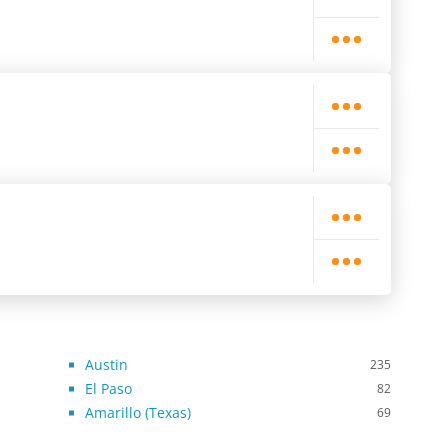
Austin
235
El Paso
82
Amarillo (Texas)
69