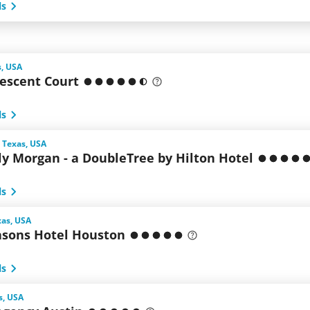
ls
s, USA
rescent Court
ls
 Texas, USA
ly Morgan - a DoubleTree by Hilton Hotel
ls
xas, USA
asons Hotel Houston
ls
s, USA