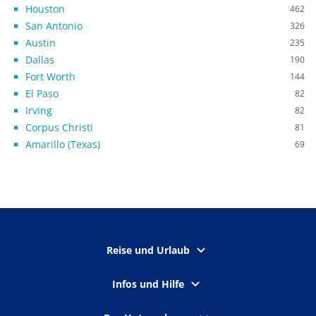
Houston
462
San Antonio
326
Austin
235
Dallas
190
Fort Worth
144
El Paso
82
Irving
82
Corpus Christi
81
Amarillo (Texas)
69
Reise und Urlaub
Infos und Hilfe