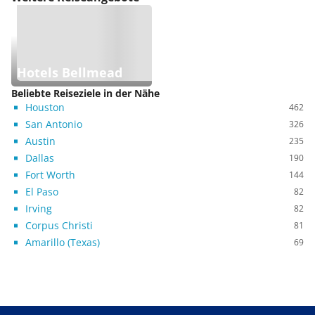
Hotels Bellmead
Beliebte Reiseziele in der Nähe
Houston
462
San Antonio
326
Austin
235
Dallas
190
Fort Worth
144
El Paso
82
Irving
82
Corpus Christi
81
Amarillo (Texas)
69