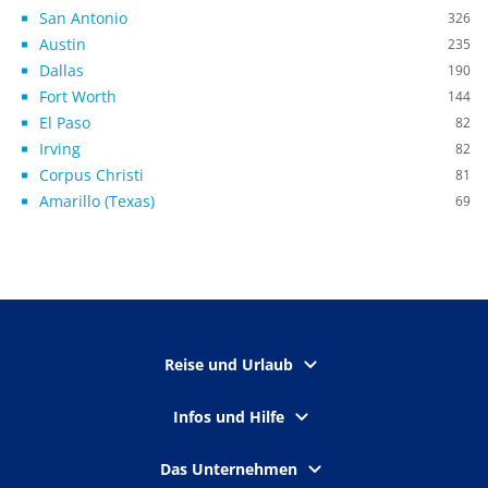
San Antonio
326
Austin
235
Dallas
190
Fort Worth
144
El Paso
82
Irving
82
Corpus Christi
81
Amarillo (Texas)
69
Reise und Urlaub
Infos und Hilfe
Das Unternehmen