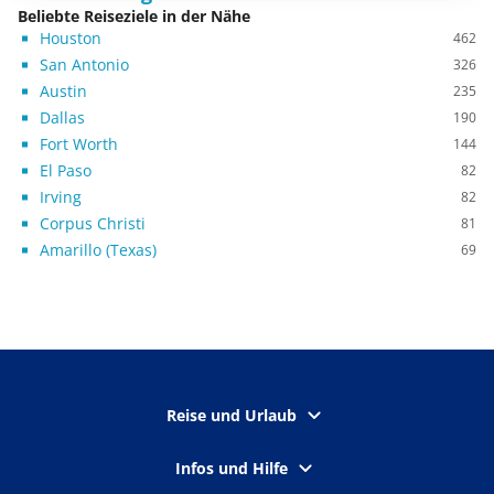
Beliebte Reiseziele in der Nähe
Houston
462
San Antonio
326
Austin
235
Dallas
190
Fort Worth
144
El Paso
82
Irving
82
Corpus Christi
81
Amarillo (Texas)
69
Reise und Urlaub
Infos und Hilfe