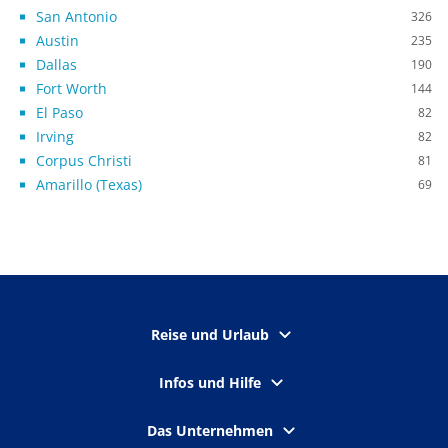
San Antonio
326
Austin
235
Dallas
190
Fort Worth
144
El Paso
82
Irving
82
Corpus Christi
81
Amarillo (Texas)
69
Reise und Urlaub
Infos und Hilfe
Das Unternehmen