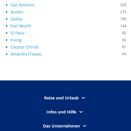
San Antonio
326
Austin
235
Dallas
190
Fort Worth
144
El Paso
82
Irving
82
Corpus Christi
81
Amarillo (Texas)
69
Reise und Urlaub
Infos und Hilfe
Das Unternehmen