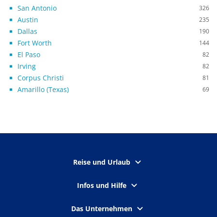
San Antonio
326
Austin
235
Dallas
190
Fort Worth
144
El Paso
82
Irving
82
Corpus Christi
81
Amarillo (Texas)
69
Reise und Urlaub
Infos und Hilfe
Das Unternehmen