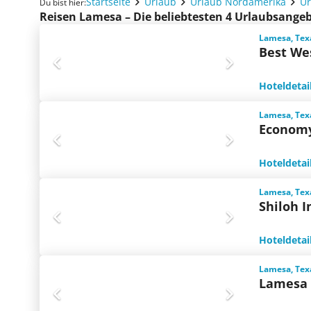
Startseite
Urlaub
Urlaub Nordamerika
Ur
Du bist hier:
Reisen Lamesa – Die beliebtesten 4 Urlaubsange
Lamesa, Tex
Best We
Hoteldetai
Lamesa, Tex
Economy
Hoteldetai
Lamesa, Tex
Shiloh 
Hoteldetai
Lamesa, Tex
Lamesa 