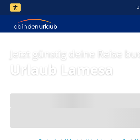
U
Jetzt günstig deine Reise bu
Urlaub Lamesa