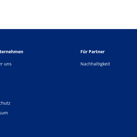
nternehmen
Für Partner
er uns
Nachhaltigkeit
chutz
ssum