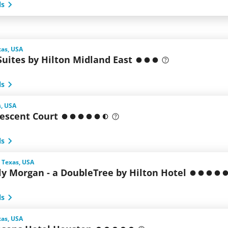
ls
xas, USA
uites by Hilton Midland East
ls
s, USA
rescent Court
ls
 Texas, USA
ly Morgan - a DoubleTree by Hilton Hotel
ls
xas, USA