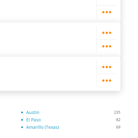
Austin
235
El Paso
82
Amarillo (Texas)
69