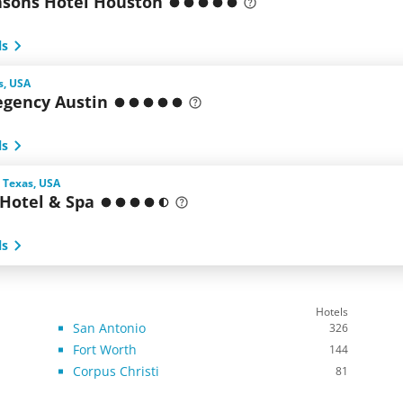
asons Hotel Houston
ls
s, USA
egency Austin
ls
 Texas, USA
Hotel & Spa
ls
Hotels
San Antonio
326
Fort Worth
144
Corpus Christi
81