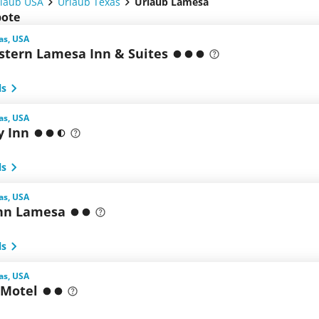
laub USA
Urlaub Texas
Urlaub Lamesa
bote
as, USA
stern Lamesa Inn & Suites
ls
as, USA
 Inn
ls
as, USA
Inn Lamesa
ls
as, USA
Motel