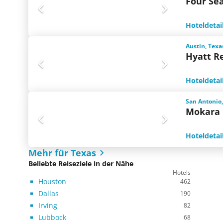
Four Se
Hoteldetai
Austin, Texa
Hyatt R
Hoteldetai
San Antonio,
Mokara 
Hoteldetai
Mehr für Texas
Beliebte Reiseziele in der Nähe
Hotels
Houston
462
Dallas
190
Irving
82
Lubbock
68