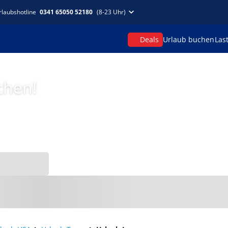
rlaubshotline
0341 65050 52180
(8-23 Uhr)
Deals
Urlaub buchen
Las
chen!