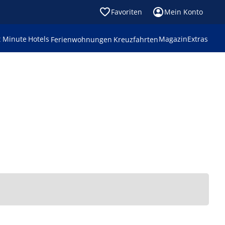
Favoriten
Mein Konto
t Minute
Hotels
Magazin
Extras
Ferienwohnungen
Kreuzfahrten