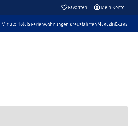
Favoriten
Mein Konto
t Minute
Hotels
Magazin
Extras
Ferienwohnungen
Kreuzfahrten