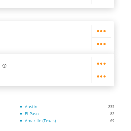
Austin
235
El Paso
82
Amarillo (Texas)
69