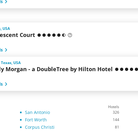
ls
s, USA
rescent Court
ls
 Texas, USA
ly Morgan - a DoubleTree by Hilton Hotel
ls
Hotels
San Antonio
326
Fort Worth
144
Corpus Christi
81