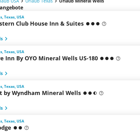
laub USA
Urlaub Texas
Urlaub Mineral Wells
bsangebote
s, Texas, USA
stern Club House Inn & Suites
ls
s, Texas, USA
ve Inn By OYO Mineral Wells US-180
ls
s, Texas, USA
 by Wyndham Mineral Wells
ls
s, Texas, USA
odge