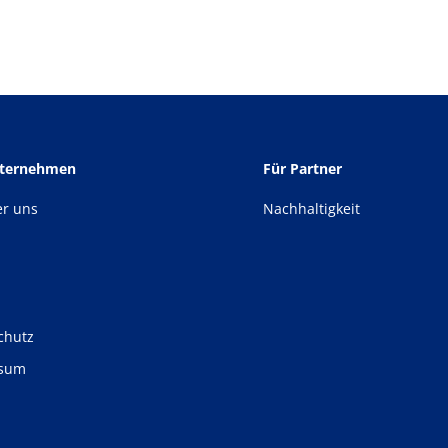
nternehmen
Für Partner
er uns
Nachhaltigkeit
chutz
ssum