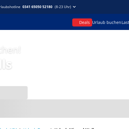
rlaubshotline
0341 65050 52180
(8-23 Uhr)
Deals
Urlaub buchen
Las
chen!
ls