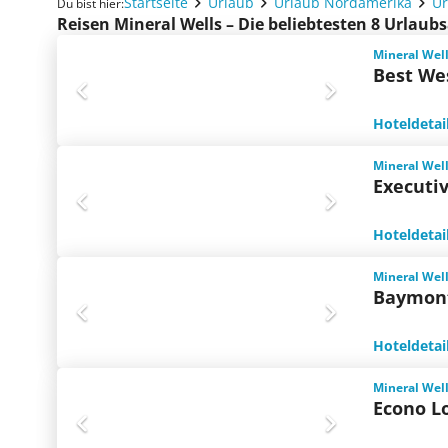
Startseite
Urlaub
Urlaub Nordamerika
Ur
Du bist hier:
Reisen Mineral Wells – Die beliebtesten 8 Urlau
Mineral Well
Best We
Hoteldetai
Mineral Well
Executi
Hoteldetai
Mineral Well
Baymont
Hoteldetai
Mineral Well
Econo L