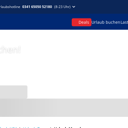
rlaubshotline
0341 65050 52180
(8-23 Uhr)
Deals
Urlaub buchen
Las
chen!