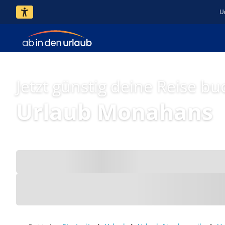
U
Jetzt günstig deine Reise bu
Urlaub Monahans