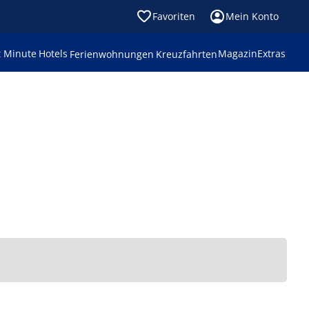
Favoriten
Mein Konto
t Minute
Hotels
Magazin
Extras
Ferienwohnungen
Kreuzfahrten