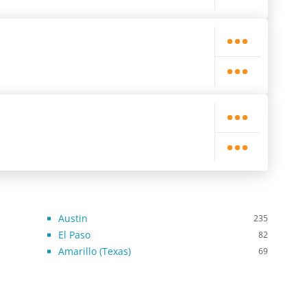
Austin
235
El Paso
82
Amarillo (Texas)
69