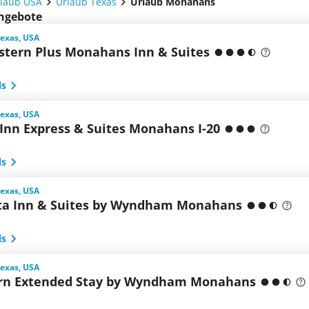
laub USA
Urlaub Texas
Urlaub Monahans
angebote
exas, USA
stern Plus Monahans Inn & Suites
ls
exas, USA
 Inn Express & Suites Monahans I-20
ls
exas, USA
ta Inn & Suites by Wyndham Monahans
ls
exas, USA
n Extended Stay by Wyndham Monahans