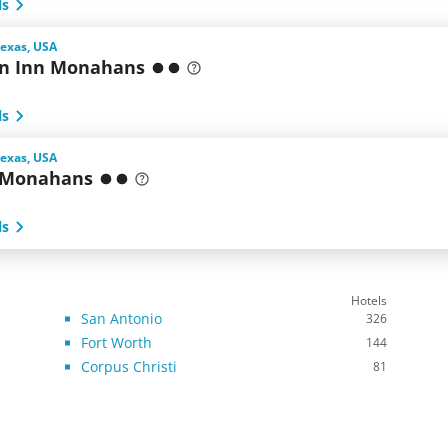
ls
exas, USA
n Inn Monahans
ls
exas, USA
 Monahans
ls
Hotels
San Antonio
326
Fort Worth
144
Corpus Christi
81