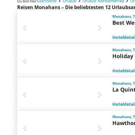
Startseite
Urlaub
Urlaub Nordamerika
Ur
Du bist hier:
Reisen Monahans – Die beliebtesten 12 Urlaubs
Monahans, T
Best We
Hoteldetai
Monahans, T
Holiday
Hoteldetai
Monahans, T
La Quin
Hoteldetai
Monahans, T
Hawthor