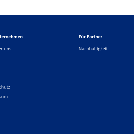
nternehmen
Für Partner
er uns
Nachhaltigkeit
chutz
ssum