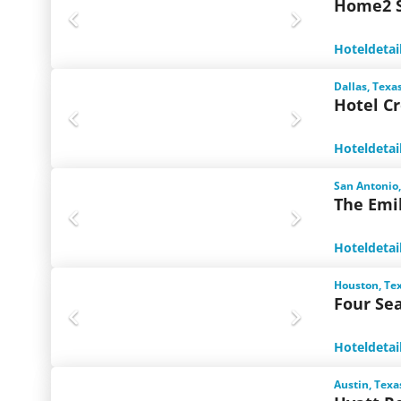
Home2 S
Hoteldetai
Dallas, Texa
Hotel C
Hoteldetai
San Antonio,
The Emi
Hoteldetai
Houston, Te
Four Se
Hoteldetai
Austin, Texa