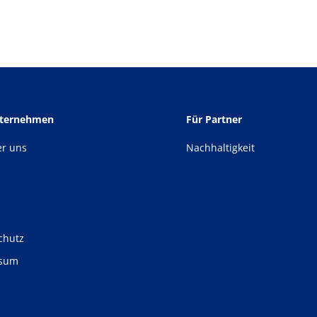
nternehmen
Für Partner
er uns
Nachhaltigkeit
chutz
ssum