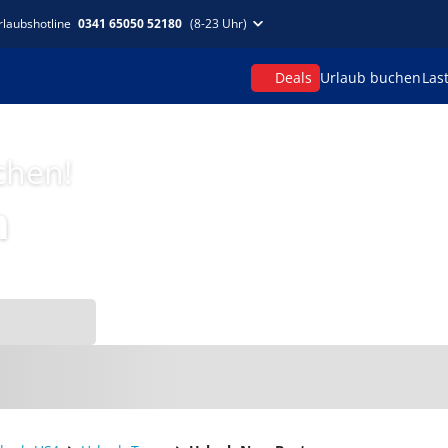
rlaubshotline
0341 65050 52180
(8-23 Uhr)
Deals
Urlaub buchen
Las
chen!
n