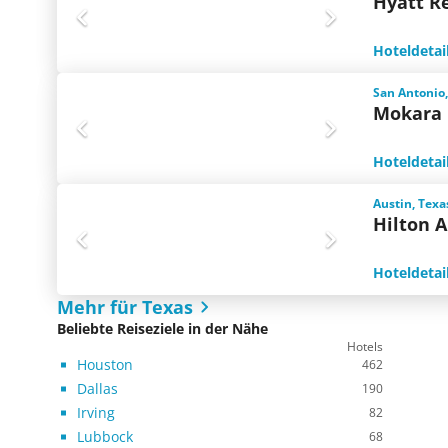
Hyatt R
Hoteldetai
San Antonio,
Mokara 
Hoteldetai
Austin, Texa
Hilton A
Hoteldetai
Mehr für Texas
Beliebte Reiseziele in der Nähe
Hotels
Houston
462
Dallas
190
Irving
82
Lubbock
68