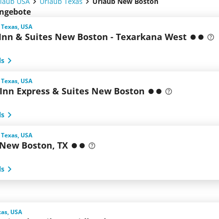
laub USA
Urlaub Texas
Urlaub New Boston
angebote
 Texas, USA
 Inn & Suites New Boston - Texarkana West
ls
 Texas, USA
 Inn Express & Suites New Boston
ls
 Texas, USA
 New Boston, TX
ls
xas, USA