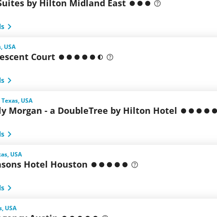
uites by Hilton Midland East
ls
s, USA
rescent Court
ls
 Texas, USA
ly Morgan - a DoubleTree by Hilton Hotel
ls
xas, USA
asons Hotel Houston
ls
s, USA