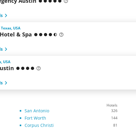
egency Austin
ls
 Texas, USA
Hotel & Spa
ls
s, USA
ustin
ls
Hotels
San Antonio
326
Fort Worth
144
Corpus Christi
81