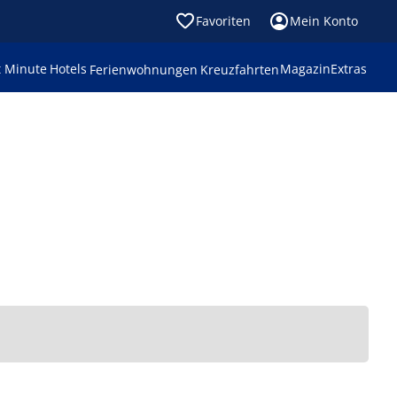
Favoriten
Mein Konto
t Minute
Hotels
Magazin
Extras
Ferienwohnungen
Kreuzfahrten