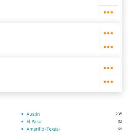
Austin
235
El Paso
82
Amarillo (Texas)
69