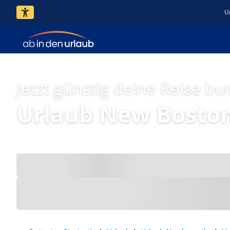
U
Jetzt günstig deine Reise bu
Urlaub New Bosto