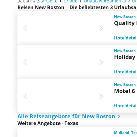
Startseite
Urlaub
Urlaub Nordamerika
Ur
Du bist hier:
Reisen New Boston – Die beliebtesten 3 Urlaubs
New Boston,
Quality
Hoteldetai
New Boston,
Holiday
Hoteldetai
New Boston,
Motel 6
Hoteldetai
Alle Reiseangebote für New Boston
Weitere Angebote - Texas
Midland, Te