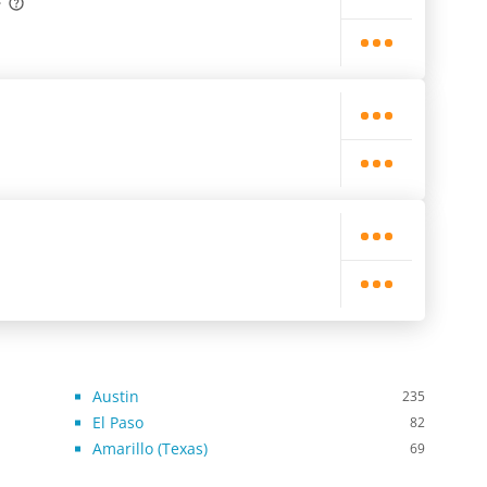
Austin
235
El Paso
82
Amarillo (Texas)
69