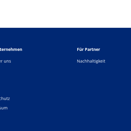
nternehmen
Für Partner
er uns
Nachhaltigkeit
chutz
ssum