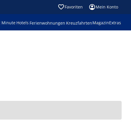
Favoriten
Mein Konto
t Minute
Hotels
Magazin
Extras
Ferienwohnungen
Kreuzfahrten