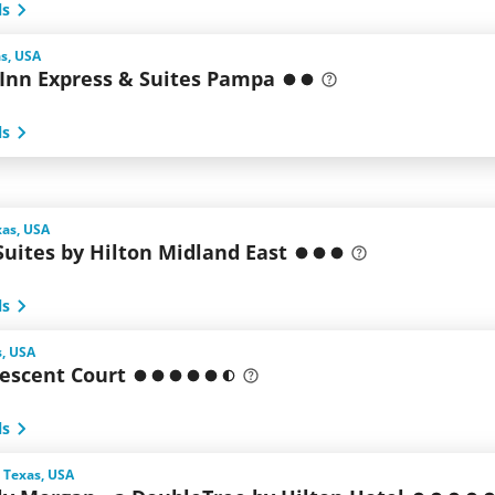
ls
s, USA
 Inn Express & Suites Pampa
ls
xas, USA
uites by Hilton Midland East
ls
s, USA
rescent Court
ls
 Texas, USA