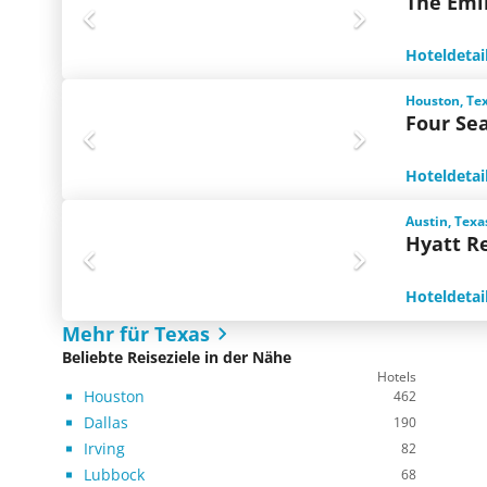
The Emi
Hoteldetai
Houston, Te
Four Se
Hoteldetai
Austin, Texa
Hyatt R
Hoteldetai
Mehr für Texas
Beliebte Reiseziele in der Nähe
Hotels
Houston
462
Dallas
190
Irving
82
Lubbock
68