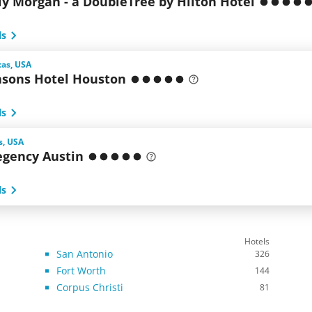
ly Morgan - a DoubleTree by Hilton Hotel
ls
xas, USA
asons Hotel Houston
ls
s, USA
egency Austin
ls
Hotels
San Antonio
326
Fort Worth
144
Corpus Christi
81