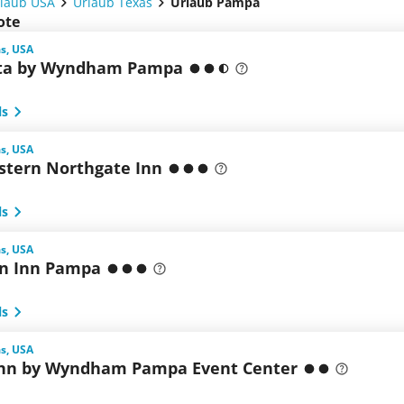
laub USA
Urlaub Texas
Urlaub Pampa
ote
s, USA
ta by Wyndham Pampa
ls
s, USA
stern Northgate Inn
ls
s, USA
n Inn Pampa
ls
s, USA
nn by Wyndham Pampa Event Center