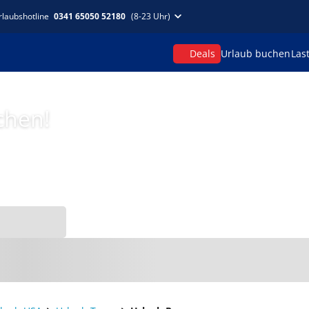
rlaubshotline
0341 65050 52180
(8-23 Uhr)
Deals
Urlaub buchen
Las
chen!