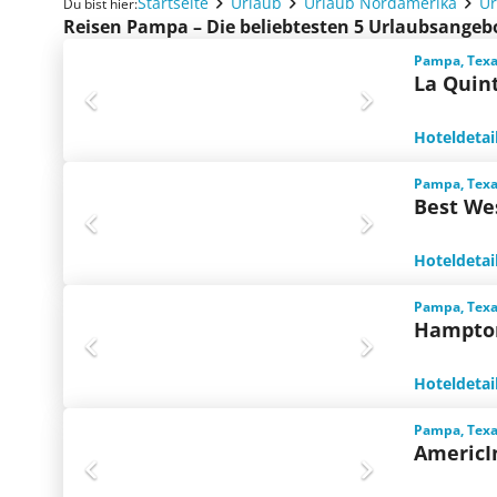
Startseite
Urlaub
Urlaub Nordamerika
Ur
Du bist hier:
Reisen Pampa – Die beliebtesten 5 Urlaubsangeb
Pampa, Texa
La Quin
Hoteldetai
Pampa, Texa
Best We
Hoteldetai
Pampa, Texa
Hampto
Hoteldetai
Pampa, Texa
AmericI