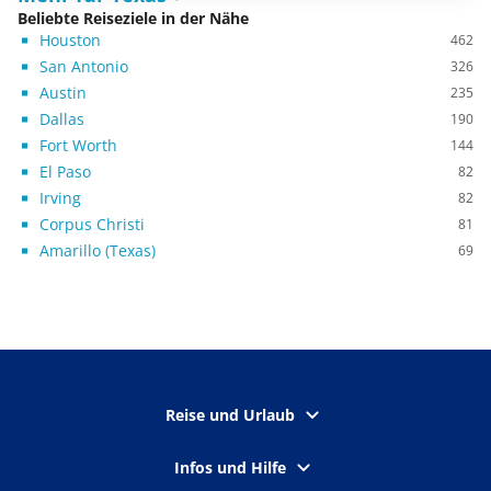
Beliebte Reiseziele in der Nähe
Houston
462
San Antonio
326
Austin
235
Dallas
190
Fort Worth
144
El Paso
82
Irving
82
Corpus Christi
81
Amarillo (Texas)
69
Reise und Urlaub
Infos und Hilfe