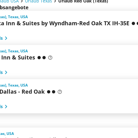
laub USA
Urlaub Texas
Urlaub Red Oak (Texas)
aubsangebote
as), Texas, USA
ta Inn & Suites by Wyndham-Red Oak TX IH-35E
ls
as), Texas, USA
 Inn & Suites
ls
as), Texas, USA
Dallas - Red Oak
ls
xas, USA