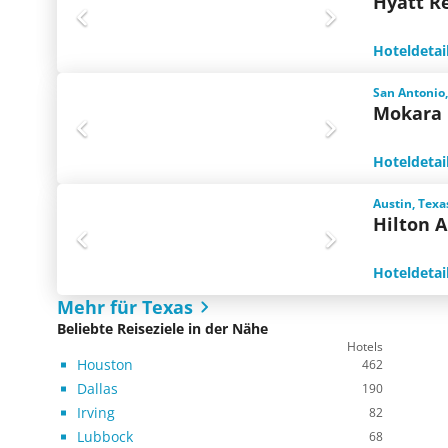
Hyatt R
Hoteldetai
San Antonio,
Mokara 
Hoteldetai
Austin, Texa
Hilton A
Hoteldetai
Mehr für Texas
Beliebte Reiseziele in der Nähe
Hotels
Houston
462
Dallas
190
Irving
82
Lubbock
68