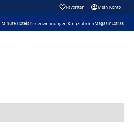
Favoriten
Mein Konto
t Minute
Hotels
Magazin
Extras
Ferienwohnungen
Kreuzfahrten