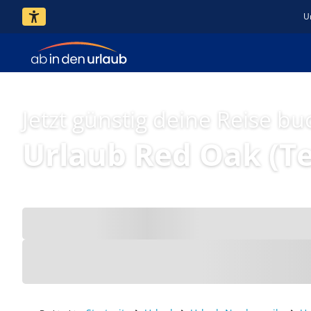
U
Jetzt günstig deine Reise bu
Urlaub Red Oak (T