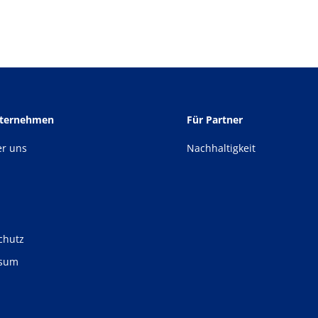
nternehmen
Für Partner
er uns
Nachhaltigkeit
chutz
ssum