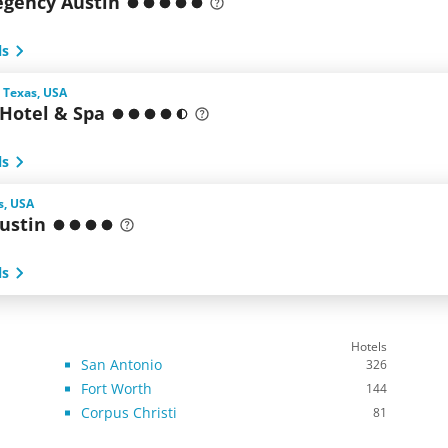
egency Austin
ls
 Texas, USA
Hotel & Spa
ls
s, USA
ustin
ls
Hotels
San Antonio
326
Fort Worth
144
Corpus Christi
81