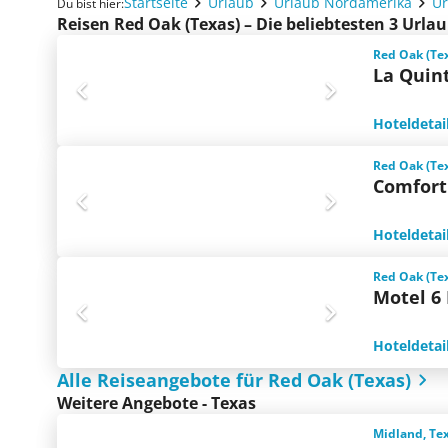
Startseite
Urlaub
Urlaub Nordamerika
Ur
Du bist hier:
Reisen Red Oak (Texas) – Die beliebtesten 3 Url
Red Oak (Tex
La Quin
Hoteldetai
Red Oak (Tex
Comfort
Hoteldetai
Red Oak (Tex
Motel 6 
Hoteldetai
Alle Reiseangebote für Red Oak (Texas)
Weitere Angebote - Texas
Midland, Te