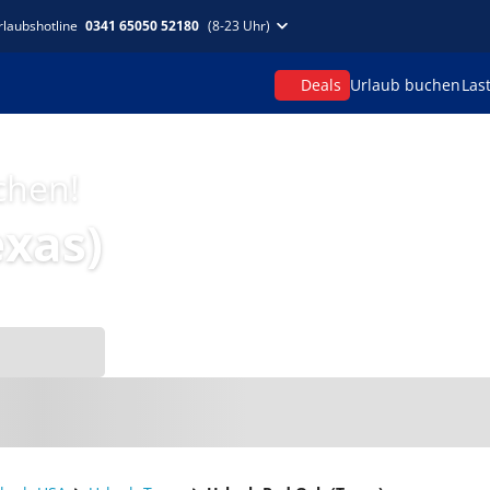
rlaubshotline
0341 65050 52180
(8-23 Uhr)
Deals
Urlaub buchen
Las
chen!
exas)