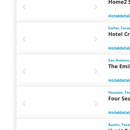
Home2 S
Hoteldetai
Dallas, Texa
Hotel C
Hoteldetai
San Antonio,
The Emi
Hoteldetai
Houston, Te
Four Se
Hoteldetai
Austin, Texa