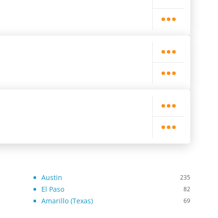
Austin
235
El Paso
82
Amarillo (Texas)
69