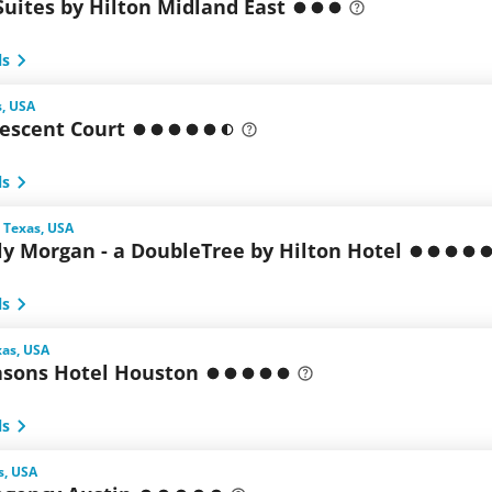
uites by Hilton Midland East
ls
s, USA
rescent Court
ls
 Texas, USA
ly Morgan - a DoubleTree by Hilton Hotel
ls
xas, USA
asons Hotel Houston
ls
s, USA