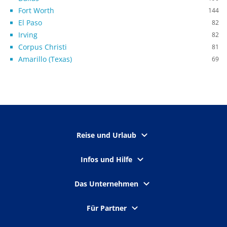
Fort Worth
144
El Paso
82
Irving
82
Corpus Christi
81
Amarillo (Texas)
69
Reise und Urlaub
Infos und Hilfe
Das Unternehmen
Für Partner