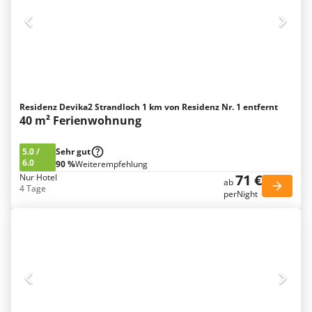
Residenz Devika2 Strandloch 1 km von Residenz Nr. 1 entfernt
40 m² Ferienwohnung
5.0
/
Sehr gut
6.0
90 %
Weiterempfehlung
71 €
Nur Hotel
ab
4 Tage
perNight