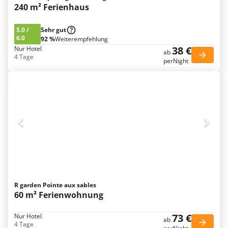
240 m² Ferienhaus
5.0
/
Sehr gut
6.0
92 %
Weiterempfehlung
38 €
Nur Hotel
ab
4 Tage
perNight
R garden Pointe aux sables
60 m² Ferienwohnung
73 €
Nur Hotel
ab
4 Tage