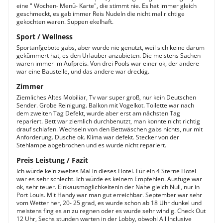
eine " Wochen- Menü- Karte", die stimmt nie. Es hat immer gleich
geschmeckt, es gab immer Reis Nudeln die nicht mal richtige
gekochten waren. Suppen ekelhaft.
Sport / Wellness
Sportanfgebote gabs, aber wurde nie genutzt, weil sich keine darum
gekümmert hat, es den Urlauber anzubieten. Die meistens Sachen
waren immer im Aufpreis. Von drei Pools war einer ok, der andere
war eine Baustelle, und das andere war dreckig.
Zimmer
Ziemliches Altes Mobiliar, Tv war super groß, nur kein Deutschen
Sender. Grobe Reinigung. Balkon mit Vogelkot. Toilette war nach
dem zweiten Tag Defekt, wurde aber erst am nächsten Tag
repariert. Bett war ziemlich durchbenutzt, man konnte nicht richtig
drauf schlafen. Wechseln von den Bettwäschen gabs nichts, nur mit
Anforderung. Dusche ok. Klima war defekt. Stecker von der
Stehlampe abgebrochen und es wurde nicht repariert.
Preis Leistung / Fazit
Ich würde kein zweites Mal in dieses Hotel. Für ein 4 Sterne Hotel
war es sehr schlecht. Ich würde es keinem Empfehlen. Ausfüge war
ok, sehr teuer. Einkausmöglichkeitenin der Nähe gleich Null, nur in
Port Louis. Mit Handy war man gut erreichbar. September war sehr
vom Wetter her, 20- 25 grad, es wurde schon ab 18 Uhr dunkel und
meistens fing es an zu regnen oder es wurde sehr windig. Check Out
12 Uhr, Sechs stunden warten in der Lobby, obwohl All Inclusive