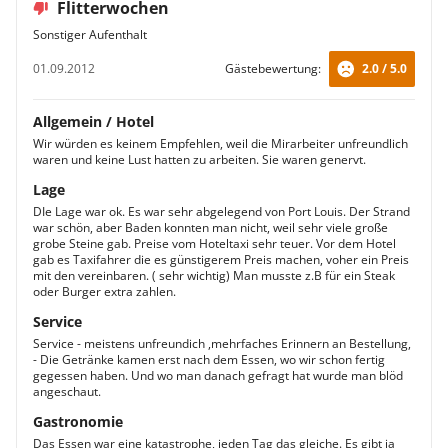
Flitterwochen
Sonstiger Aufenthalt
01.09.2012
Gästebewertung:
2.0 / 5.0
Allgemein / Hotel
Wir würden es keinem Empfehlen, weil die Mirarbeiter unfreundlich
waren und keine Lust hatten zu arbeiten. Sie waren genervt.
Lage
DIe Lage war ok. Es war sehr abgelegend von Port Louis. Der Strand
war schön, aber Baden konnten man nicht, weil sehr viele große
grobe Steine gab. Preise vom Hoteltaxi sehr teuer. Vor dem Hotel
gab es Taxifahrer die es günstigerem Preis machen, voher ein Preis
mit den vereinbaren. ( sehr wichtig) Man musste z.B für ein Steak
oder Burger extra zahlen.
Service
Service - meistens unfreundich ,mehrfaches Erinnern an Bestellung,
- Die Getränke kamen erst nach dem Essen, wo wir schon fertig
gegessen haben. Und wo man danach gefragt hat wurde man blöd
angeschaut.
Gastronomie
Das Essen war eine katastrophe, jeden Tag das gleiche. Es gibt ja