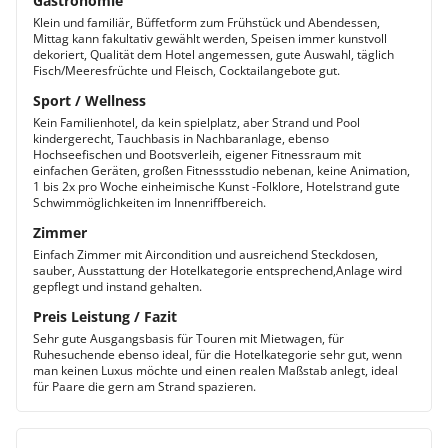
Gastronomie
Klein und familiär, Büffetform zum Frühstück und Abendessen,
Mittag kann fakultativ gewählt werden, Speisen immer kunstvoll
dekoriert, Qualität dem Hotel angemessen, gute Auswahl, täglich
Fisch/Meeresfrüchte und Fleisch, Cocktailangebote gut.
Sport / Wellness
Kein Familienhotel, da kein spielplatz, aber Strand und Pool
kindergerecht, Tauchbasis in Nachbaranlage, ebenso
Hochseefischen und Bootsverleih, eigener Fitnessraum mit
einfachen Geräten, großen Fitnessstudio nebenan, keine Animation,
1 bis 2x pro Woche einheimische Kunst -Folklore, Hotelstrand gute
Schwimmöglichkeiten im Innenriffbereich.
Zimmer
Einfach Zimmer mit Aircondition und ausreichend Steckdosen,
sauber, Ausstattung der Hotelkategorie entsprechend,Anlage wird
gepflegt und instand gehalten.
Preis Leistung / Fazit
Sehr gute Ausgangsbasis für Touren mit Mietwagen, für
Ruhesuchende ebenso ideal, für die Hotelkategorie sehr gut, wenn
man keinen Luxus möchte und einen realen Maßstab anlegt, ideal
für Paare die gern am Strand spazieren.