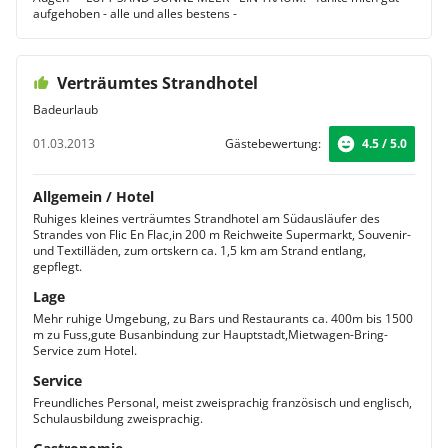
aufgehoben - alle und alles bestens -
Verträumtes Strandhotel
Badeurlaub
01.03.2013
Gästebewertung:
4.5 / 5.0
Allgemein / Hotel
Ruhiges kleines verträumtes Strandhotel am Südausläufer des
Strandes von Flic En Flac,in 200 m Reichweite Supermarkt, Souvenir-
und Textilläden, zum ortskern ca. 1,5 km am Strand entlang,
gepflegt.
Lage
Mehr ruhige Umgebung, zu Bars und Restaurants ca. 400m bis 1500
m zu Fuss,gute Busanbindung zur Hauptstadt,Mietwagen-Bring-
Service zum Hotel.
Service
Freundliches Personal, meist zweisprachig französisch und englisch,
Schulausbildung zweisprachig.