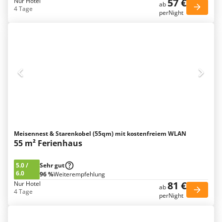
57 €
Nur Hotel
ab
4 Tage
perNight
Meisennest & Starenkobel (55qm) mit kostenfreiem WLAN
55 m² Ferienhaus
5.0
/
Sehr gut
6.0
96 %
Weiterempfehlung
81 €
Nur Hotel
ab
4 Tage
perNight