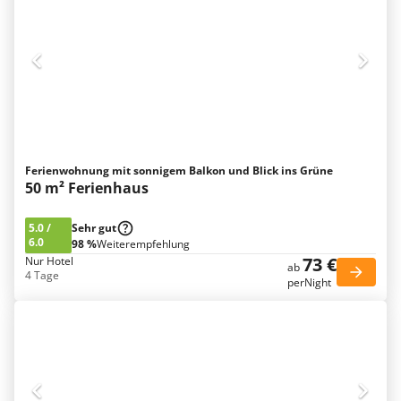
Ferienwohnung mit sonnigem Balkon und Blick ins Grüne
50 m² Ferienhaus
5.0
/
Sehr gut
6.0
98 %
Weiterempfehlung
73 €
Nur Hotel
ab
4 Tage
perNight