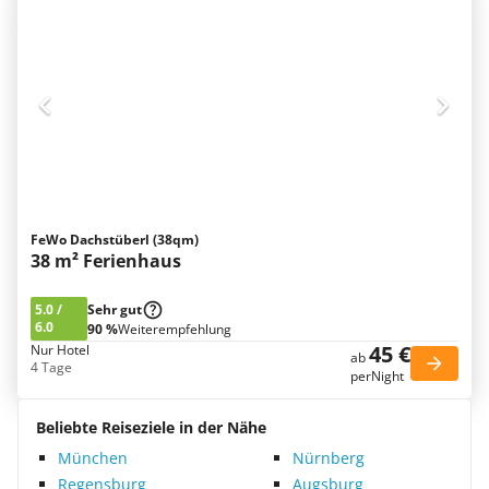
FeWo Dachstüberl (38qm)
38 m² Ferienhaus
5.0
/
Sehr gut
6.0
90 %
Weiterempfehlung
45 €
Nur Hotel
ab
4 Tage
perNight
Beliebte Reiseziele in der Nähe
München
Nürnberg
Regensburg
Augsburg