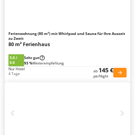
Ferienwohnung (80 m²) mit Whirlpool und Sauna für Ihre Auszeit
zu Zweit
80 m² Ferienhaus
5.0
/
Sehr gut
6.0
93 %
Weiterempfehlung
145 €
Nur Hotel
ab
4 Tage
perNight