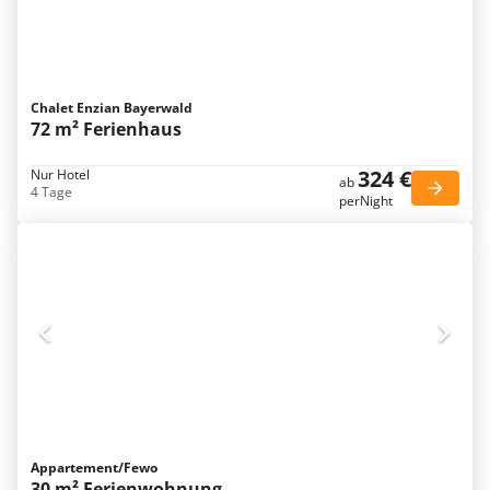
Chalet Enzian Bayerwald
72 m² Ferienhaus
324 €
Nur Hotel
ab
4 Tage
perNight
Appartement/Fewo
30 m² Ferienwohnung