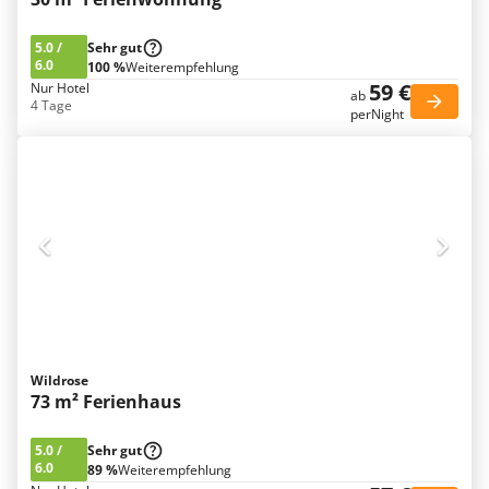
5.0
/
Sehr gut
6.0
100 %
Weiterempfehlung
59 €
Nur Hotel
ab
4 Tage
perNight
Wildrose
73 m² Ferienhaus
5.0
/
Sehr gut
6.0
89 %
Weiterempfehlung