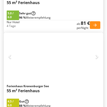
55 m² Ferienhaus
5.0
/
Sehr gut
6.0
96 %
Weiterempfehlung
81 €
Nur Hotel
ab
4 Tage
perNight
Ferienhaus Kronenburger See
55 m² Ferienhaus
4.5
/
Gut
6.0
88 %
Weiterempfehlung