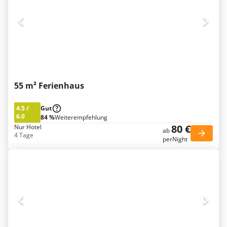
55 m² Ferienhaus
4.5
/
Gut
6.0
84 %
Weiterempfehlung
80 €
Nur Hotel
ab
4 Tage
perNight