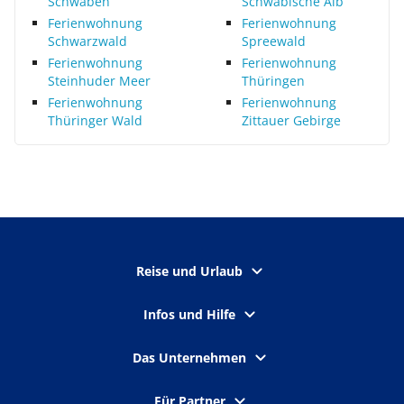
Schwaben
Schwäbische Alb
Ferienwohnung
Ferienwohnung
Schwarzwald
Spreewald
Ferienwohnung
Ferienwohnung
Steinhuder Meer
Thüringen
Ferienwohnung
Ferienwohnung
Thüringer Wald
Zittauer Gebirge
Reise und Urlaub
Infos und Hilfe
Das Unternehmen
Für Partner