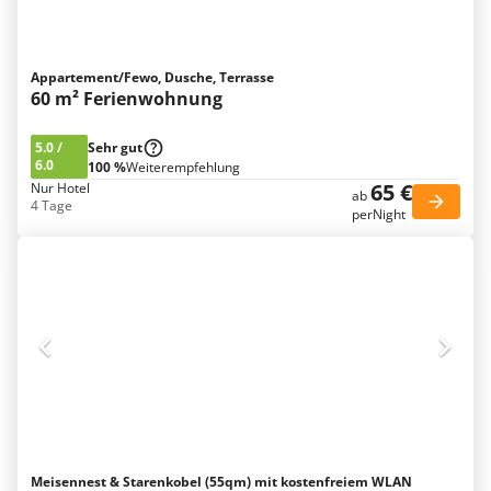
Appartement/Fewo, Dusche, Terrasse
60 m² Ferienwohnung
5.0
/
Sehr gut
6.0
100 %
Weiterempfehlung
65 €
Nur Hotel
ab
4 Tage
perNight
Meisennest & Starenkobel (55qm) mit kostenfreiem WLAN