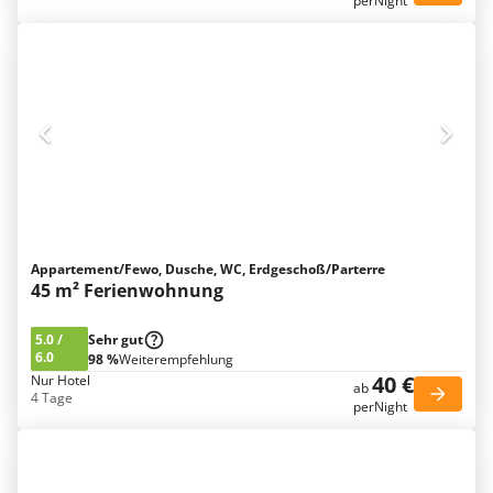
perNight
Appartement/Fewo, Dusche, WC, Erdgeschoß/Parterre
45 m² Ferienwohnung
5.0
/
Sehr gut
6.0
98 %
Weiterempfehlung
40 €
Nur Hotel
ab
4 Tage
perNight