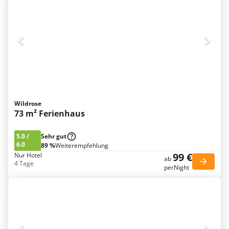
Wildrose
73 m² Ferienhaus
5.0
/
Sehr gut
6.0
89 %
Weiterempfehlung
99 €
Nur Hotel
ab
4 Tage
perNight