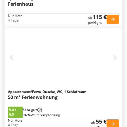
Ferienhaus
115 €
Nur Hotel
ab
4 Tage
perNight
Appartement/Fewo, Dusche, WC, 1 Schlafraum
50 m² Ferienwohnung
5.0
/
Sehr gut
6.0
94 %
Weiterempfehlung
55 €
Nur Hotel
ab
4 Tage