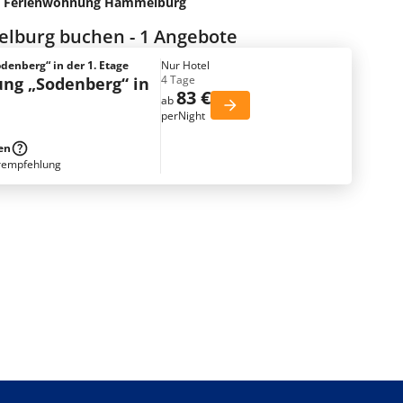
Ferienwohnung Hammelburg
lburg buchen - 1 Angebote
enberg“ in der 1. Etage
Nur Hotel
4 Tage
ng „Sodenberg“ in
83 €
ab
perNight
en
rempfehlung