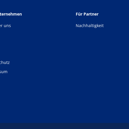
nternehmen
Für Partner
er uns
Nachhaltigkeit
chutz
ssum