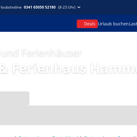
rlaubshotline
0341 65050 52180
(8-23 Uhr)
Deals
Urlaub buchen
Las
 und Ferienhäuser
& Ferienhaus Hamm