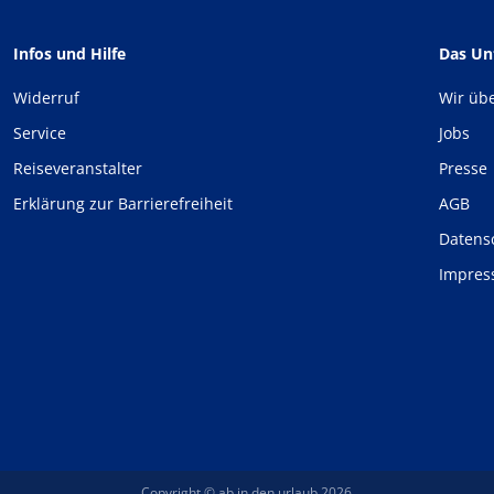
Infos und Hilfe
Das U
Widerruf
Wir üb
Service
Jobs
Reiseveranstalter
Presse
Erklärung zur Barrierefreiheit
AGB
Datens
Impre
Copyright © ab in den urlaub 2026