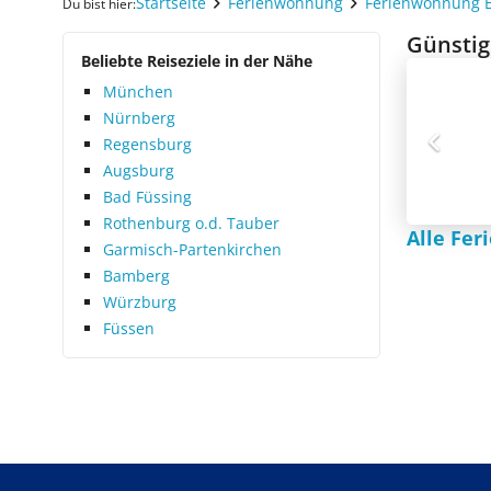
Startseite
Ferienwohnung
Ferienwohnung 
Du bist hier:
Günstig
Beliebte Reiseziele in der Nähe
München
Nürnberg
Regensburg
Augsburg
Bad Füssing
Rothenburg o.d. Tauber
Alle Fe
Garmisch-Partenkirchen
Bamberg
Würzburg
Füssen