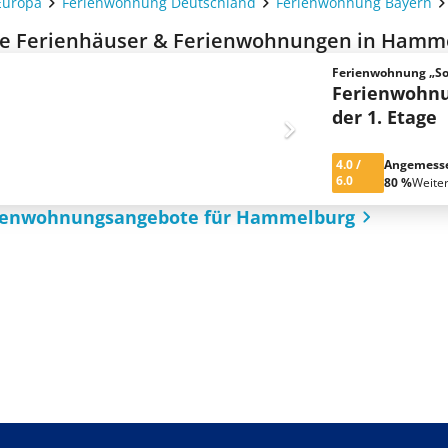
Europa
Ferienwohnung Deutschland
Ferienwohnung Bayern
e Ferienhäuser & Ferienwohnungen in Hamme
Ferienwohnung „Sod
Ferienwohnu
der 1. Etage
4.0
/
Angemess
6.0
80 %
Weite
rienwohnungsangebote für Hammelburg