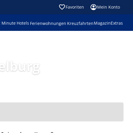
Favoriten
Mein Konto
t Minute
Hotels
Magazin
Extras
Ferienwohnungen
Kreuzfahrten
elburg