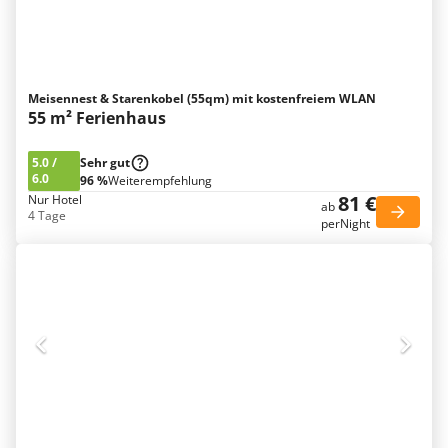
Meisennest & Starenkobel (55qm) mit kostenfreiem WLAN
55 m² Ferienhaus
5.0
/
Sehr gut
6.0
96 %
Weiterempfehlung
81 €
Nur Hotel
ab
4 Tage
perNight