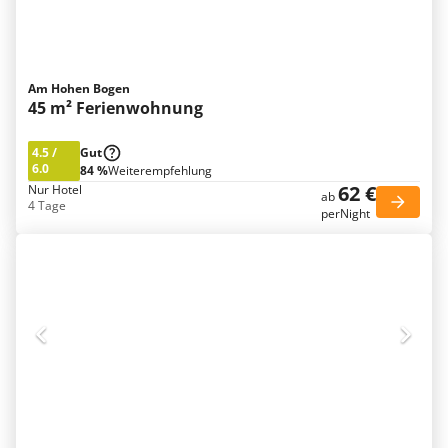
Am Hohen Bogen
45 m² Ferienwohnung
4.5
/
Gut
6.0
84 %
Weiterempfehlung
62 €
Nur Hotel
ab
4 Tage
perNight