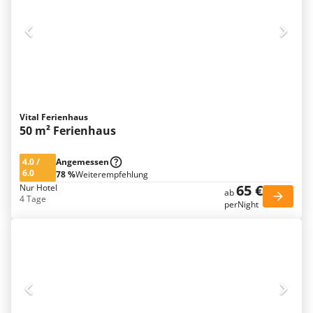
Vital Ferienhaus
50 m² Ferienhaus
4.0
/
Angemessen
6.0
78 %
Weiterempfehlung
65 €
Nur Hotel
ab
4 Tage
perNight