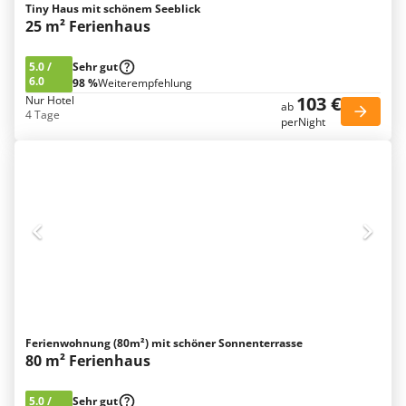
Tiny Haus mit schönem Seeblick
25 m² Ferienhaus
5.0
/
Sehr gut
6.0
98 %
Weiterempfehlung
103 €
Nur Hotel
ab
4 Tage
perNight
Ferienwohnung (80m²) mit schöner Sonnenterrasse
80 m² Ferienhaus
5.0
/
Sehr gut