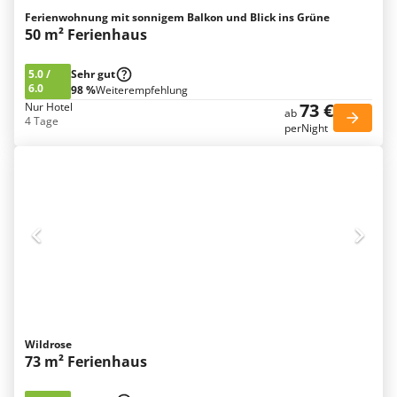
Ferienwohnung mit sonnigem Balkon und Blick ins Grüne
50 m² Ferienhaus
5.0
/
Sehr gut
6.0
98 %
Weiterempfehlung
73 €
Nur Hotel
ab
4 Tage
perNight
Wildrose
73 m² Ferienhaus