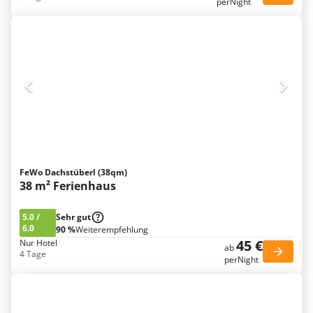
perNight
FeWo Dachstüberl (38qm)
38 m² Ferienhaus
5.0
/
Sehr gut
6.0
90 %
Weiterempfehlung
45 €
Nur Hotel
ab
4 Tage
perNight