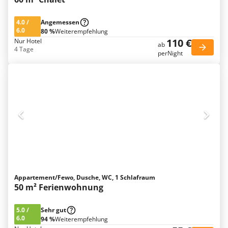
4.0
/
Angemessen
6.0
80 %
Weiterempfehlung
110 €
Nur Hotel
ab
4 Tage
perNight
Appartement/Fewo, Dusche, WC, 1 Schlafraum
50 m² Ferienwohnung
5.0
/
Sehr gut
6.0
94 %
Weiterempfehlung