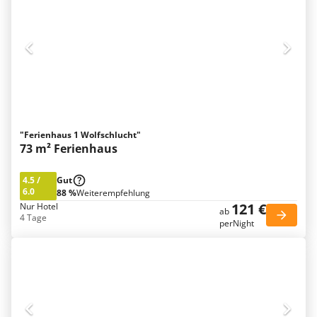
"Ferienhaus 1 Wolfschlucht"
73 m² Ferienhaus
4.5
/
Gut
6.0
88 %
Weiterempfehlung
121 €
Nur Hotel
ab
4 Tage
perNight