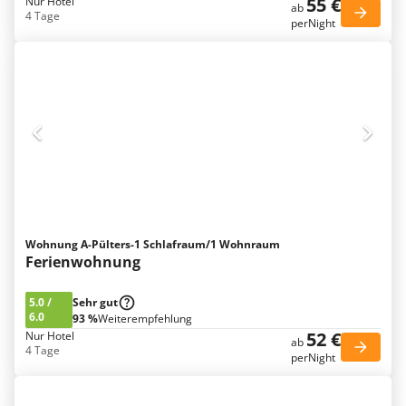
55 €
Nur Hotel
ab
4 Tage
perNight
Wohnung A-Pülters-1 Schlafraum/1 Wohnraum
Ferienwohnung
5.0
/
Sehr gut
6.0
93 %
Weiterempfehlung
52 €
Nur Hotel
ab
4 Tage
perNight