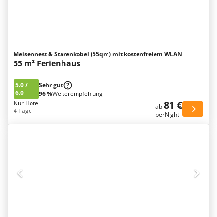
Meisennest & Starenkobel (55qm) mit kostenfreiem WLAN
55 m² Ferienhaus
5.0
/
Sehr gut
6.0
96 %
Weiterempfehlung
81 €
Nur Hotel
ab
4 Tage
perNight