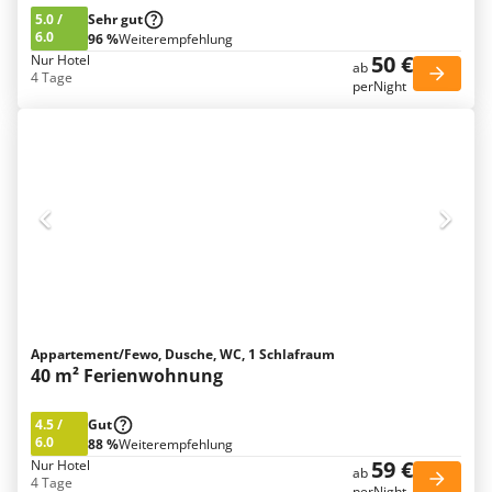
5.0
/
Sehr gut
6.0
96 %
Weiterempfehlung
50 €
Nur Hotel
ab
4 Tage
perNight
Appartement/Fewo, Dusche, WC, 1 Schlafraum
40 m² Ferienwohnung
4.5
/
Gut
6.0
88 %
Weiterempfehlung
59 €
Nur Hotel
ab
4 Tage
perNight