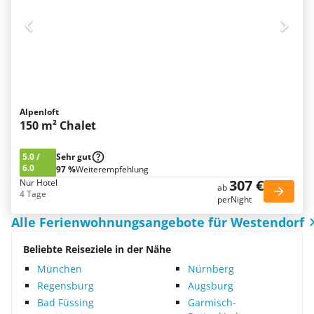
Alpenloft
150 m² Chalet
5.0
/
Sehr gut
6.0
97 %
Weiterempfehlung
307 €
Nur Hotel
ab
4 Tage
perNight
Alle Ferienwohnungsangebote für Westendorf
Beliebte Reiseziele in der Nähe
München
Nürnberg
Regensburg
Augsburg
Bad Füssing
Garmisch-