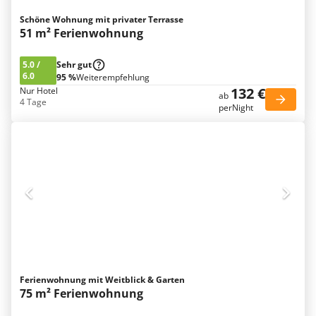
Schöne Wohnung mit privater Terrasse
51 m² Ferienwohnung
5.0
/
Sehr gut
6.0
95 %
Weiterempfehlung
132 €
Nur Hotel
ab
4 Tage
perNight
Ferienwohnung mit Weitblick & Garten
75 m² Ferienwohnung