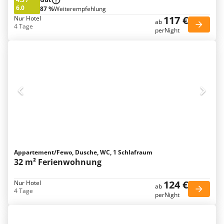
6.0
87 %
Weiterempfehlung
117 €
Nur Hotel
ab
4 Tage
perNight
Appartement/Fewo, Dusche, WC, 1 Schlafraum
32 m² Ferienwohnung
124 €
Nur Hotel
ab
4 Tage
perNight