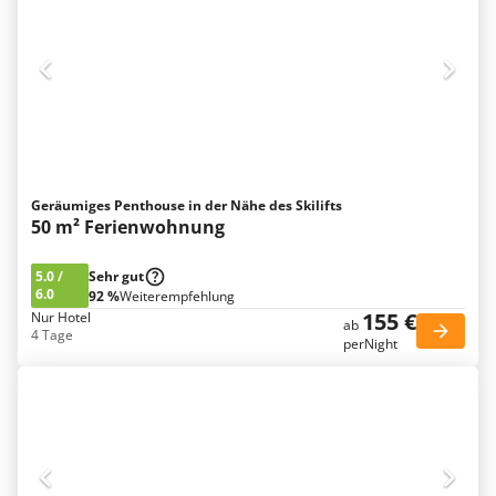
Geräumiges Penthouse in der Nähe des Skilifts
50 m² Ferienwohnung
5.0
/
Sehr gut
6.0
92 %
Weiterempfehlung
155 €
Nur Hotel
ab
4 Tage
perNight