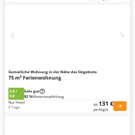
Gemütliche Wohnung in der Nähe des Skigebiets
75 m² Ferienwohnung
5.0
/
Sehr gut
6.0
92 %
Weiterempfehlung
131 €
Nur Hotel
ab
4 Tage
perNight