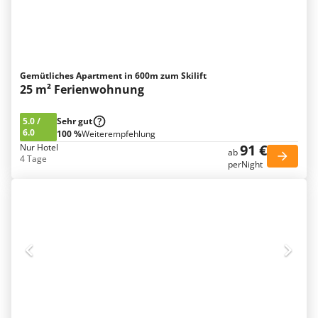
Gemütliches Apartment in 600m zum Skilift
25 m² Ferienwohnung
5.0
/
Sehr gut
6.0
100 %
Weiterempfehlung
91 €
Nur Hotel
ab
4 Tage
perNight