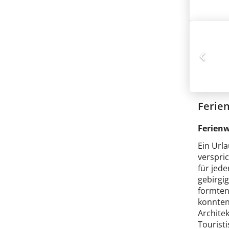
Ferie
Ferienw
Ein Url
verspri
für jed
gebirgi
formten
konnten
Architek
Tourist