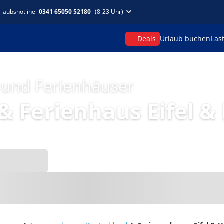
rlaubshotline
0341 65050 52180
(8-23 Uhr)
Deals
Urlaub buchen
Las
 und Ferienhäuser
 Ferienhaus Eifel &