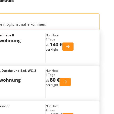
Hunsrück
che möglichst nahe kommen.
enliebe II
Nur Hotel
4 Tage
nwohnung
140 €
ab
perNight
 Dusche und Bad, WC, 2
Nur Hotel
4 Tage
80 €
nwohnung
ab
perNight
ersonen
Nur Hotel
4 Tage