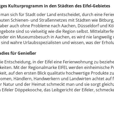
tiges Kulturprogramm in den Städten des Eifel-Gebietes
 man sich für Stadt oder Land entscheidet, durch eine Feri
uten Schienen- und Straßennetzes mit Städten wie Bitburg
 aber auch ohne Probleme nach Aachen, Düsseldorf und Köln,
gebote sind so vielseitig wie die Region selbst. Mittelalter
 oder ein Museumsbesuch in Aachen, es wird nie langweilig
el sind wahre Urlaubsspezialisten und wissen, was der Erho
adies für Genießer
ie Entscheidung, in der Eifel eine Ferienwohnung zu bezie
hkeiten. Mit der Regionalmarke EIFEL werden einheimische P
keit, auf den ersten Blick qualitativ hochwertige Produkte
omen, Händlern, Handwerkern und Landwirten achtet auf f
r Natur und der Heimat schmeckt man und sie sorgt gleichze
 Eifeler Döppekooche, das Leibgericht der Eifeler, schmeck