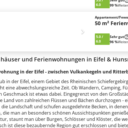
5.0
/
Sehr gut
6.0
99 %
Weite
Appartement/Fewo,
50 m² Ferie
5.0
/
Sehr gut
6.0
96 %
Weite
nhäuser und Ferienwohnungen in Eifel & Huns
ohnung in der Eifel - zwischen Vulkankegeln und Ritter
aub in der Eifel, einem Gebiet des Rheinischen Schiefergebi
cht eine abwechslungsreiche Zeit. Ob Wandern, Camping, Fün
en Geschmack ist etwas dabei. Eingegrenzt von den Großstäd
ge Land von zahlreichen Flüssen und Bächen durchzogen - ei
 die Landschaft und schufen ausgedehnte Becken, in denen
, die man an besonders schönen Aussichtspunkten genieße
tur, staunt man über Burgen, Schlösser und Klöster, die wei
isch ist diese bezaubernde Region gut erschlossen und bie