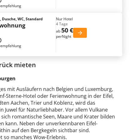
rempfehlung
 Dusche, WC, Standard
Nur Hotel
4 Tage
nwohnung
50 €
ab
perNight
rempfehlung
rück mieten
burgen
rges mit Ausläufern nach Belgien und Luxemburg,
f-Sterne-Hotel oder Ferienwohnung in der Eifel,
ten Aachen, Trier und Koblenz, wird das
n Juwel für Naturliebhaber. Vor allem Vulkane
 sich romantische Seen, Maare und Krater bilden
n kann. Neben der unverkennbaren Eifel-
thin auf den Bergkegeln sichtbar sind.
tet so manches Wow-Erlebnis.