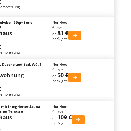
rempfehlung
enkobel (55qm) mit
Nur Hotel
N
4 Tage
81 €
nhaus
ab
perNight
rempfehlung
 Dusche und Bad, WC, 1
Nur Hotel
4 Tage
50 €
nwohnung
ab
perNight
rempfehlung
 mit integrierter Sauna,
Nur Hotel
ener Terrasse
4 Tage
109 €
nhaus
ab
perNight