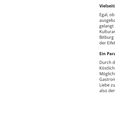
Vielsei
Egal, ob
ausgeba
gelangt
Kulturan
Bitburg
der Eif
Ein Par
Durch d
Köstlic
Möglich
Gastron
Liebe zu
also den