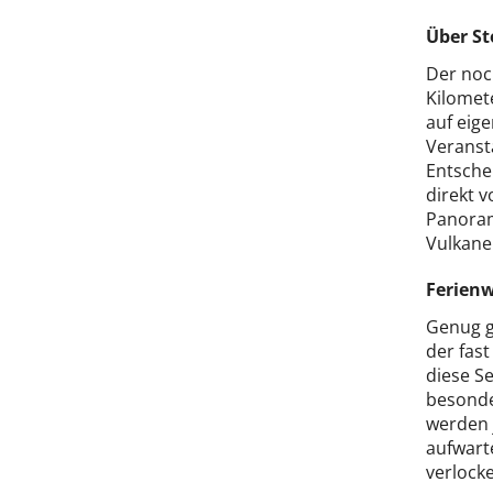
Über St
Der noch
Kilomet
auf eig
Veranst
Entsche
direkt v
Panoram
Vulkane
Ferienw
Genug g
der fas
diese S
besonde
werden 
aufwarte
verlock