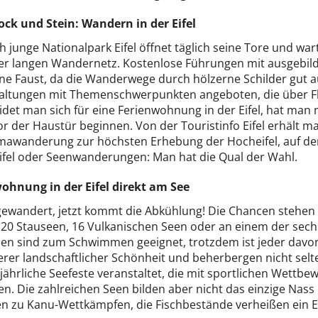
ock und Stein: Wandern in der Eifel
 junge Nationalpark Eifel öffnet täglich seine Tore und wa
er langen Wandernetz. Kostenlose Führungen mit ausgebild
ene Faust, da die Wanderwege durch hölzerne Schilder gut
altungen mit Themenschwerpunkten angeboten, die über Fl
idet man sich für eine Ferienwohnung in der Eifel, hat ma
or der Haustür beginnen. Von der Touristinfo Eifel erhält 
awanderung zur höchsten Erhebung der Hocheifel, auf den
ifel oder Seenwanderungen: Man hat die Qual der Wahl.
ohnung in der Eifel direkt am See
ewandert, jetzt kommt die Abkühlung! Die Chancen stehen g
t 20 Stauseen, 16 Vulkanischen Seen oder an einem der sech
een sind zum Schwimmen geeignet, trotzdem ist jeder davon
rer landschaftlicher Schönheit und beherbergen nicht sel
jährliche Seefeste veranstaltet, die mit sportlichen We
n. Die zahlreichen Seen bilden aber nicht das einzige Nass
en zu Kanu-Wettkämpfen, die Fischbestände verheißen ein El