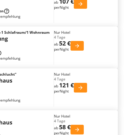
107 €
ab
perNight
en
rempfehlung
s-1 Schlafraum/1 Wohnraum
Nur Hotel
4 Tage
ung
52 €
ab
perNight
rempfehlung
schlucht"
Nur Hotel
4 Tage
nhaus
121 €
ab
perNight
rempfehlung
Nur Hotel
4 Tage
nhaus
58 €
ab
perNight