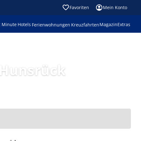
Favoriten
Mein Konto
t Minute
Hotels
Magazin
Extras
Ferienwohnungen
Kreuzfahrten
 Hunsrück