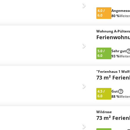
4.0
/
Angemess
6.0
80 %
Weite
Wohnung A-Pülter
Ferienwohn
5.0
/
Sehr gut
6.0
93 %
Weite
"Ferienhaus 1 Wolf
73 m² Ferie
4.5
/
Gut
6.0
88 %
Weite
Wildrose
73 m² Ferie