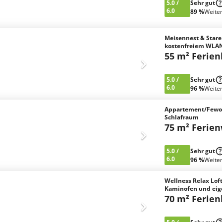
5.0
/
Sehr gut
6.0
89 %
Weite
Meisennest & Star
kostenfreiem WLA
55 m² Ferie
5.0
/
Sehr gut
6.0
96 %
Weite
Appartement/Fewo,
Schlafraum
75 m² Ferie
5.0
/
Sehr gut
6.0
96 %
Weite
Wellness Relax Loft
Kaminofen und eig
70 m² Ferie