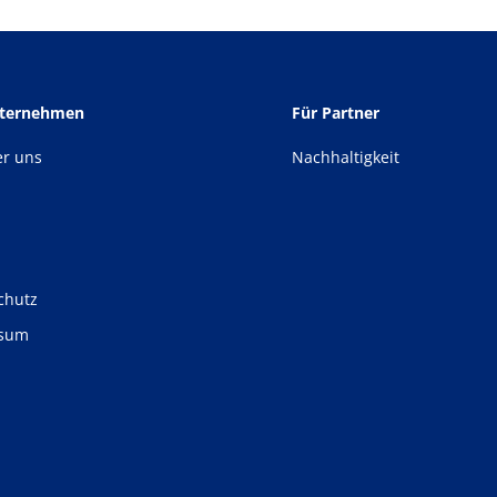
nternehmen
Für Partner
er uns
Nachhaltigkeit
chutz
ssum