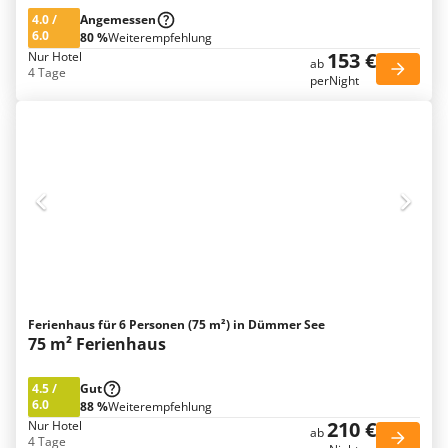
4.0
/
Angemessen
6.0
80 %
Weiterempfehlung
153 €
Nur Hotel
ab
4 Tage
perNight
Ferienhaus für 6 Personen (75 m²) in Dümmer See
75 m² Ferienhaus
4.5
/
Gut
6.0
88 %
Weiterempfehlung
210 €
Nur Hotel
ab
4 Tage