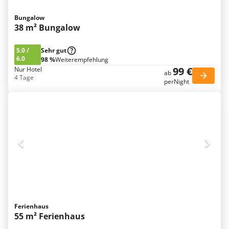
Bungalow
38 m² Bungalow
5.0
/
Sehr gut
6.0
98 %
Weiterempfehlung
99 €
Nur Hotel
ab
4 Tage
perNight
Ferienhaus
55 m² Ferienhaus