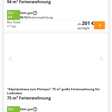
94 m² Ferienwohnung
5.0
/
Sehr gut
6.0
96 %
Weiterempfehlung
201 €
Nur Hotel
ab
4 Tage
perNight
"Käpitänshaus zum Plümper" 75 m² große Ferienwohnung für
Liebhaber
75 m² Ferienwohnung
5.0
/
Sehr gut