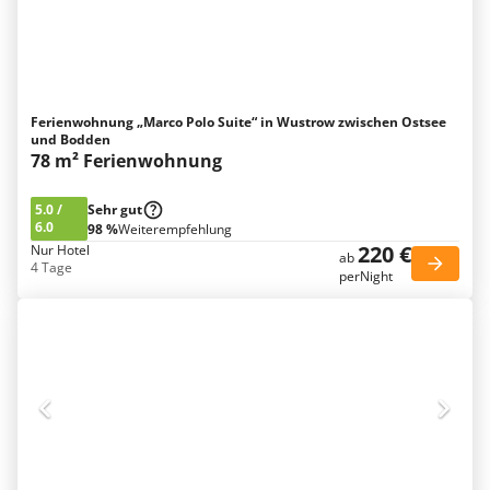
Ferienwohnung „Marco Polo Suite“ in Wustrow zwischen Ostsee
und Bodden
78 m² Ferienwohnung
5.0
/
Sehr gut
6.0
98 %
Weiterempfehlung
220 €
Nur Hotel
ab
4 Tage
perNight