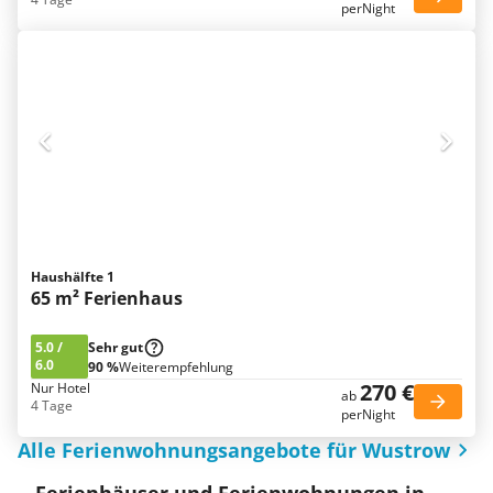
perNight
Haushälfte 1
65 m² Ferienhaus
5.0
/
Sehr gut
6.0
90 %
Weiterempfehlung
270 €
Nur Hotel
ab
4 Tage
perNight
Alle Ferienwohnungsangebote für Wustrow