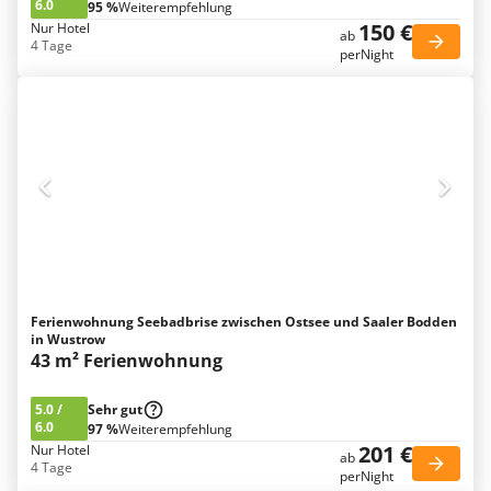
6.0
95 %
Weiterempfehlung
150 €
Nur Hotel
ab
4 Tage
perNight
Ferienwohnung Seebadbrise zwischen Ostsee und Saaler Bodden
in Wustrow
43 m² Ferienwohnung
5.0
/
Sehr gut
6.0
97 %
Weiterempfehlung
201 €
Nur Hotel
ab
4 Tage
perNight