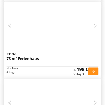
235266
73 m² Ferienhaus
198 €
Nur Hotel
ab
4 Tage
perNight