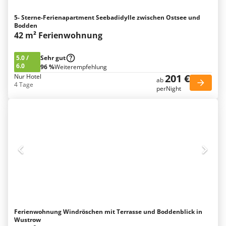
5- Sterne-Ferienapartment Seebadidylle zwischen Ostsee und
Bodden
42 m² Ferienwohnung
5.0
/
Sehr gut
6.0
96 %
Weiterempfehlung
201 €
Nur Hotel
ab
4 Tage
perNight
Ferienwohnung Windröschen mit Terrasse und Boddenblick in
Wustrow