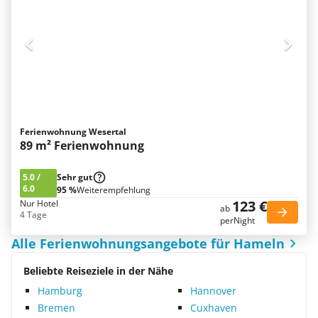
Ferienwohnung Wesertal
89 m² Ferienwohnung
5.0
/
Sehr gut
6.0
95 %
Weiterempfehlung
123 €
Nur Hotel
ab
4 Tage
perNight
Alle Ferienwohnungsangebote für Hameln
Beliebte Reiseziele in der Nähe
Hamburg
Hannover
Bremen
Cuxhaven