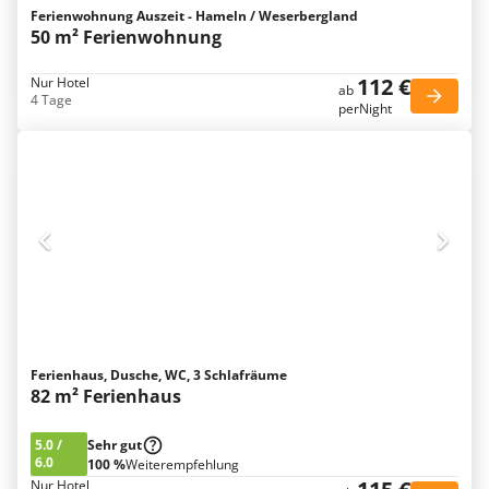
Ferienwohnung Auszeit - Hameln / Weserbergland
50 m² Ferienwohnung
112 €
Nur Hotel
ab
4 Tage
perNight
Ferienhaus, Dusche, WC, 3 Schlafräume
82 m² Ferienhaus
5.0
/
Sehr gut
6.0
100 %
Weiterempfehlung
Nur Hotel