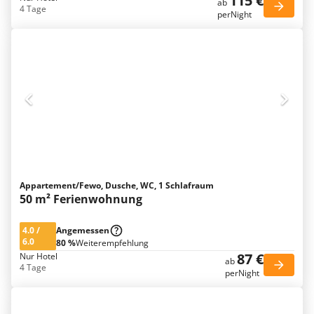
115 €
ab
4 Tage
perNight
Appartement/Fewo, Dusche, WC, 1 Schlafraum
50 m² Ferienwohnung
4.0
/
Angemessen
6.0
80 %
Weiterempfehlung
87 €
Nur Hotel
ab
4 Tage
perNight