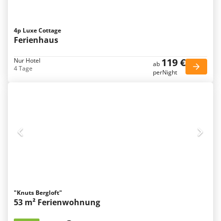
4p Luxe Cottage
Ferienhaus
119 €
Nur Hotel
ab
4 Tage
perNight
"Knuts Bergloft"
53 m² Ferienwohnung