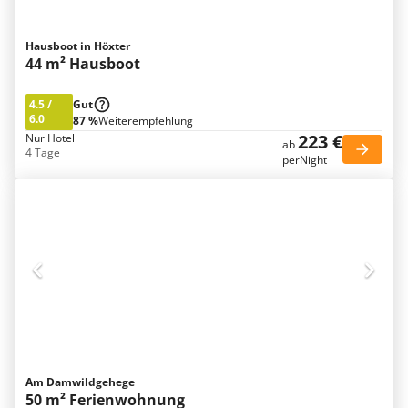
Hausboot in Höxter
44 m² Hausboot
4.5
/
Gut
6.0
87 %
Weiterempfehlung
223 €
Nur Hotel
ab
4 Tage
perNight
Am Damwildgehege
50 m² Ferienwohnung