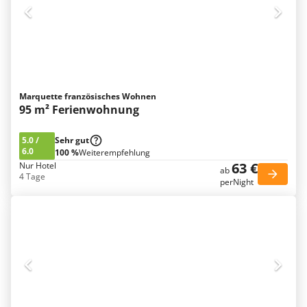
Marquette französisches Wohnen
95 m² Ferienwohnung
5.0
/
Sehr gut
6.0
100 %
Weiterempfehlung
63 €
Nur Hotel
ab
4 Tage
perNight