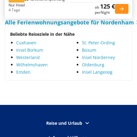
125 €
Nur Hotel
ab
4 Tage
perNight
Alle Ferienwohnungsangebote für Nordenham
Beliebte Reiseziele in der Nähe
Cuxhaven
St. Peter-Ording
Insel Borkum
Büsum
Westerland
Insel Norderney
Wilhelmshaven
Oldenburg
Emden
Insel Langeoog
Reise und Urlaub